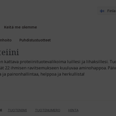
Finl
Keitä me olemme
enhoito
Puhdistustuotteet
teiini
 kattava proteiinituotevalikoima luillesi ja lihaksillesi. Tu
vät 22 ihmisen ravitsemukseen kuuluvaa aminohappoa. Päivi
a ja painonhallintaa, helppoa ja herkullista!
LE
TUOTENIMI
TUOTENUMERO
HINTA