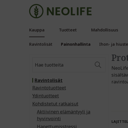
Kauppa
Tuotteet
Mahdollisuus
Ravintolisät
Painonhallinta
Ihon- ja hiust
Pro
NeoLifen
sisältä
Ravintolisät
ravinto
Ravintotuotteet
Ydintuotteet
Kohdistetut ratkaisut
Aktiivinen elämäntyyli ja
hyvinvointi
LAJITTE
Hapettumisstressi