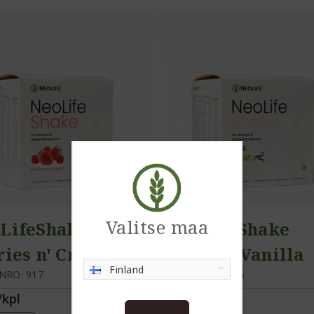
Valitse maa
LifeShake
NeoLifeShake
ries n' Cream
Creamy Vanilla
Finland
NRO: 917
TUOTENRO: 915
/kpl
82,00/kpl