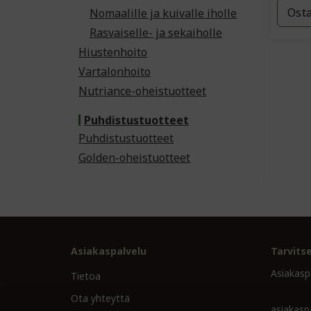
Ost
Nomaalille ja kuivalle iholle
Rasvaiselle- ja sekaiholle
Hiustenhoito
Vartalonhoito
Nutriance-oheistuotteet
Puhdistustuotteet
Puhdistustuotteet
Golden-oheistuotteet
Asiakaspalvelu
Tarvits
Asiakasp
Tietoa
Ota yhteyttä
asiakasp