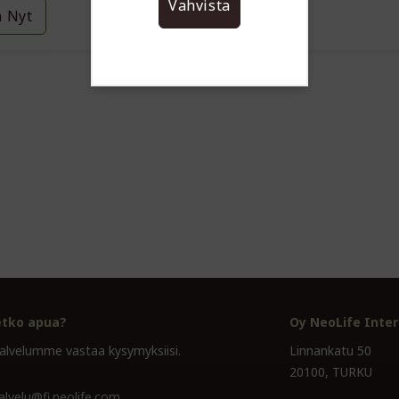
Vahvista
a Nyt
Osta Nyt
etko apua?
Oy NeoLife Inter
alvelumme vastaa kysymyksiisi.
Linnankatu 50
20100, TURKU
alvelu@fi.neolife.com