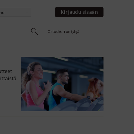
Kirjaudu sisään
and
Ostoskori on tyhjä
otteet
ttäistä