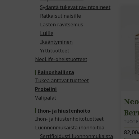
Sydäntä tukevat ravintoaineet
Ratkaisut naisille
Lasten ravitsemus
Luille
Ikääntyminen
Yrttituotteet
NeoLife-oheistuotteet
Painonhallinta
Tukea antavat tuotteet
Proteiini
Välipalat
Neo
Ihon- ja hiustenhoito
Ber
Ihon- ja hiustenhoitotuotteet
TUOTE
Luonnonmukaista ihonhoitoa
82,00
Sertifioidusti luonnonmukaista