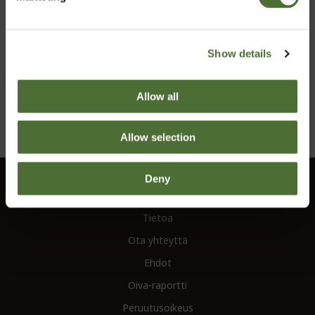
Handsprayflaska 500 ml
TUOTENRO: 303
Show details
2,80/kpl
Allow all
Osta Nyt
Allow selection
Deny
Asiakaspalvelu
Tietoa
Ota yhteyttä
Ehdot
Oiva-raportti
Peruutusoikeus