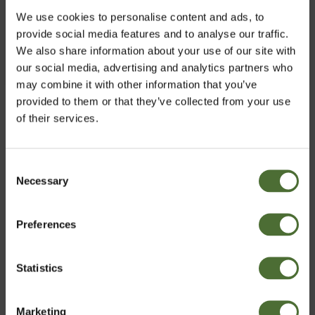
10:n
Blandflaska 500 ml
We use cookies to personalise content and ads, to
provide social media features and to analyse our traffic.
TUOTENRO: 1584
TUOTENRO: 308
We also share information about your use of our site with
14,29/kpl
2,20/kpl
our social media, advertising and analytics partners who
may combine it with other information that you’ve
Osta Nyt
Osta Nyt
provided to them or that they’ve collected from your use
of their services.
Consent
Necessary
Valitse maa
Selection
Preferences
Finland
Statistics
Vahvista
Suihkepullo /
Marketing