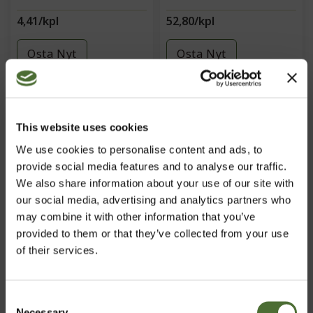
4,41/kpl
52,80/kpl
Osta Nyt
Osta Nyt
This website uses cookies
We use cookies to personalise content and ads, to
provide social media features and to analyse our traffic.
We also share information about your use of our site with
our social media, advertising and analytics partners who
may combine it with other information that you’ve
provided to them or that they’ve collected from your use
of their services.
NeoLifeShake Berries n'
NeoLifeShake Creamy
Cream
Vanilla
Consent
TUOTENRO: 917
TUOTENRO: 915
Necessary