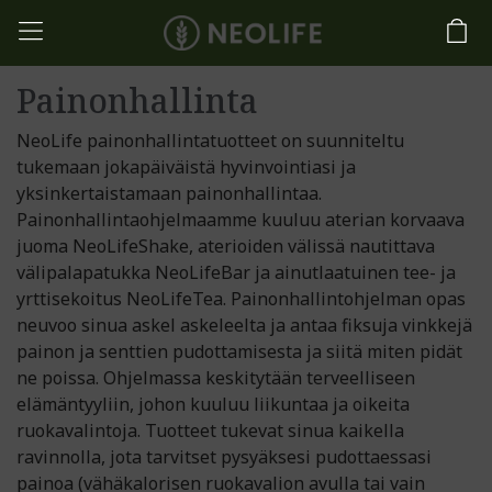
Painonhallinta
NeoLife painonhallintatuotteet on suunniteltu
tukemaan jokapäiväistä hyvinvointiasi ja
yksinkertaistamaan painonhallintaa.
Painonhallintaohjelmaamme kuuluu aterian korvaava
juoma NeoLifeShake, aterioiden välissä nautittava
välipalapatukka NeoLifeBar ja ainutlaatuinen tee- ja
yrttisekoitus NeoLifeTea. Painonhallintohjelman opas
neuvoo sinua askel askeleelta ja antaa fiksuja vinkkejä
painon ja senttien pudottamisesta ja siitä miten pidät
ne poissa. Ohjelmassa keskitytään terveelliseen
elämäntyyliin, johon kuuluu liikuntaa ja oikeita
ruokavalintoja. Tuotteet tukevat sinua kaikella
ravinnolla, jota tarvitset pysyäksesi pudottaessasi
painoa (vähäkalorisen ruokavalion avulla tai vain