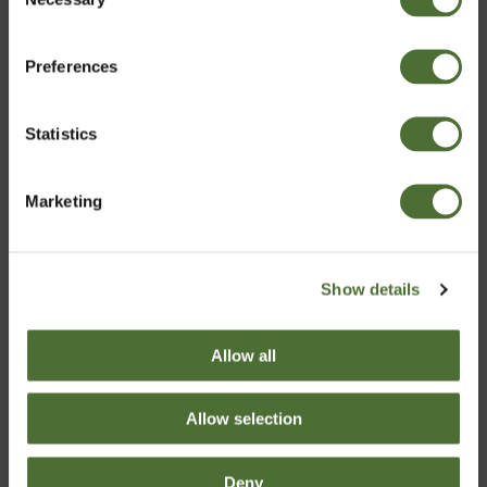
Valitse maa
Selection
82,00/kpl
82,00/kpl
Preferences
Finland
Osta Nyt
Osta Nyt
Statistics
Vahvista
Marketing
Show details
Allow all
NeoLifeShake Rich
NeoLifeTea,
Allow selection
Chocolate
yrttiteesekoitus
TUOTENRO: 916
TUOTENRO: 920
Deny