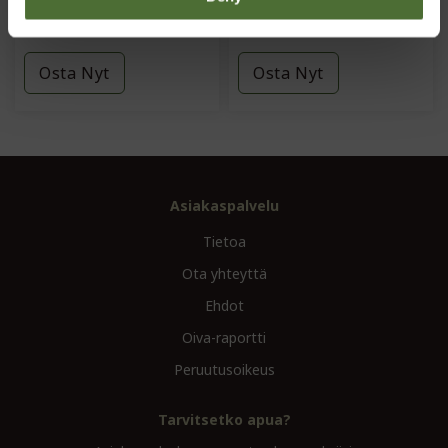
82,00/kpl
44,20/kpl
Osta Nyt
Osta Nyt
Asiakaspalvelu
Tietoa
Ota yhteyttä
Ehdot
Oiva-raportti
Peruutusoikeus
Tarvitsetko apua?