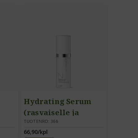
Hydrating Serum
(rasvaiselle ja
e
sekaiholle)
TUOTENRO: 366
66,90/kpl