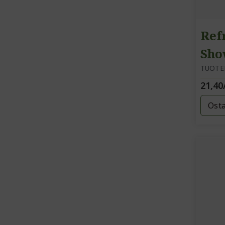
Ref
Sho
ja 
TUOTE
21,40
Ost