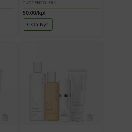
sekaiholle)
TUOTENRO: 364
50,00/kpl
Osta Nyt