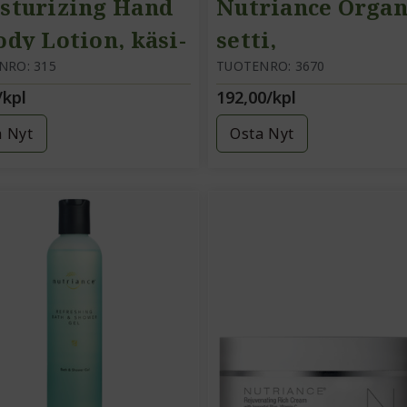
sturizing Hand
Nutriance Organi
ody Lotion, käsi-
setti,
vartalovoide
NRO: 315
normaali/kuiva 
TUOTENRO: 3670
/kpl
192,00/kpl
a Nyt
Osta Nyt