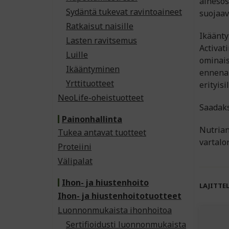
ainesosa
Sydäntä tukevat ravintoaineet
suojaav
Ratkaisut naisille
Ikäänty
Lasten ravitsemus
Activat
Luille
ominais
Ikääntyminen
ennenai
Yrttituotteet
erityisi
NeoLife-oheistuotteet
Saadaks
Painonhallinta
Nutrianc
Tukea antavat tuotteet
vartalo
Proteiini
Välipalat
Ihon- ja hiustenhoito
LAJITTE
Ihon- ja hiustenhoitotuotteet
Luonnonmukaista ihonhoitoa
Sertifioidusti luonnonmukaista