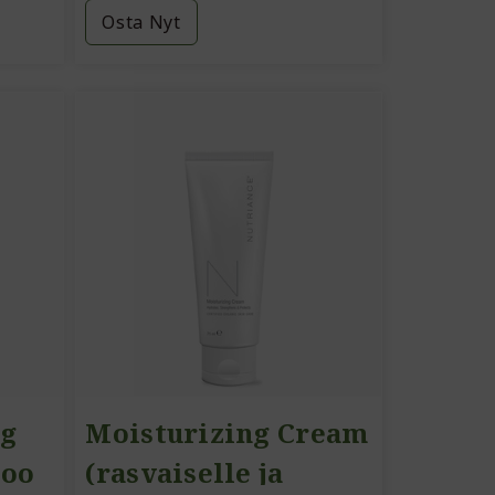
Osta Nyt
ng
Moisturizing Cream
poo
(rasvaiselle ja