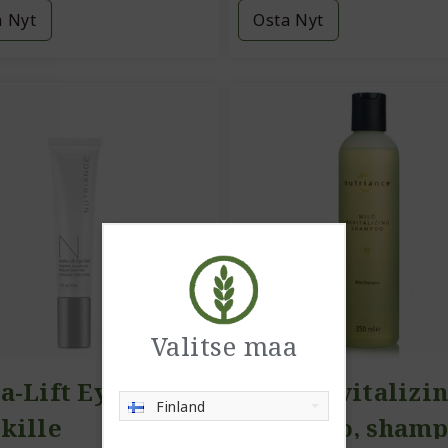
a Nyt
Osta Nyt
Valitse maa
a-Lift Eye Gel
Mild Revitalizi
Finland
ikille
Shampoo, sham