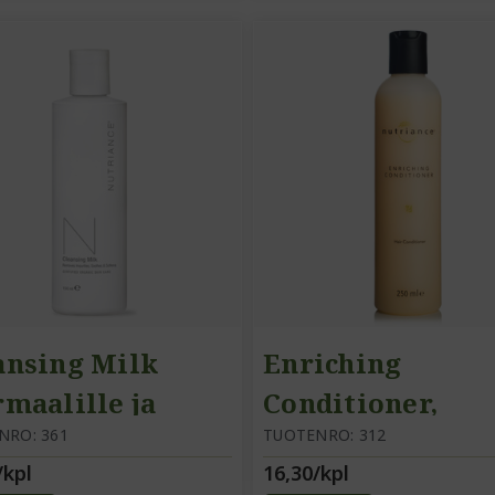
ansing Milk
Enriching
rmaalille ja
Conditioner,
alle iholle)
NRO: 361
hiustenhoitoain
TUOTENRO: 312
/kpl
16,30/kpl