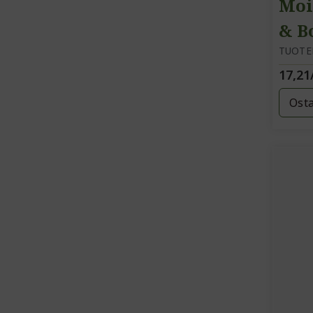
Moi
& B
ja 
TUOTE
17,21
Ost