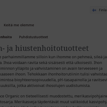
Finl
Keitä me olemme
enhoito
Puhdistustuotteet
n- ja hiustenhoitotuotteet
parhaimmillamme silloin kun ihomme on pehmeä, sileä ja
. Ihoa voidaan ravita sekä sisäisesti että ulkoisesti. Ihon
iminnon ylläpito ja vahvistaminen on avain terveeseen ja
aaseen ihoon. Tehokkaan ihonhoitorutiinin tulisi vahvista
imintoa bioyhteensopivuudella, pH-tasapainolla ja ravitsevi
uuksilla, jotka aktivoivat ihosolujen uudistumista.
ce Organic on tieteellisesti muodostettu, merikasvipohjain
tosarja. Merikasveja täydentävät muut valikoidut kasvipohj