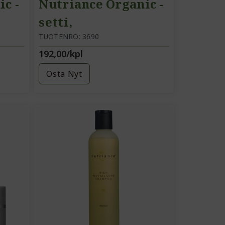
c -
Nutriance Organic -
setti,
iho
rasvainen/sekaiho
TUOTENRO: 3690
192,00/kpl
Osta Nyt