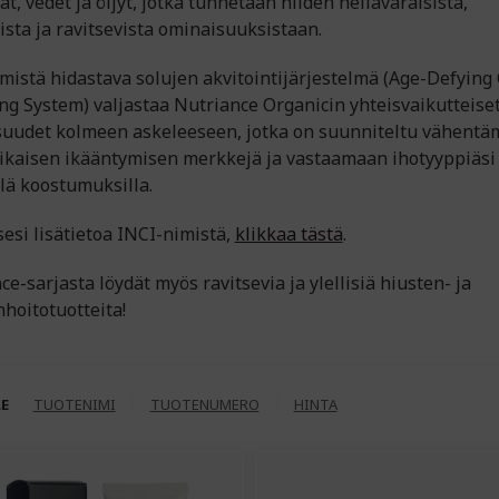
t, vedet ja öljyt, jotka tunnetaan niiden hellävaraisista,
ista ja ravitsevista ominaisuuksistaan.
mistä hidastava solujen akvitointijärjestelmä (Age-Defying 
ing System) valjastaa Nutriance Organicin yhteisvaikutteise
uudet kolmeen askeleeseen, jotka on suunniteltu vähent
kaisen ikääntymisen merkkejä ja vastaamaan ihotyyppiäsi
llä koostumuksilla.
esi lisätietoa INCI-nimistä,
klikkaa tästä
.
e-sarjasta löydät myös ravitsevia ja ylellisiä hiusten- ja
nhoitotuotteita!
LE
TUOTENIMI
TUOTENUMERO
HINTA