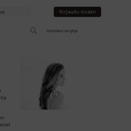
Kirjaudu sisään
and
Ostoskori on tyhjä
a
lla
en
aiset