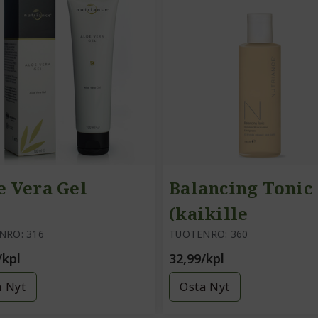
e Vera Gel
Balancing Tonic
(kaikille
NRO: 316
ihotyypeille)
TUOTENRO: 360
/kpl
32,99/kpl
a Nyt
Osta Nyt