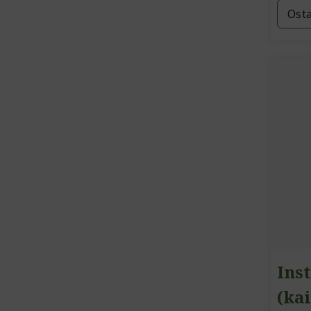
Ost
Inst
(ka