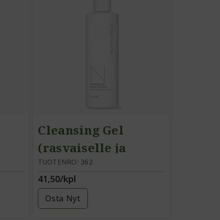
Cleansing Gel
(rasvaiselle ja
sekaiholle)
TUOTENRO: 362
41,50/kpl
Osta Nyt