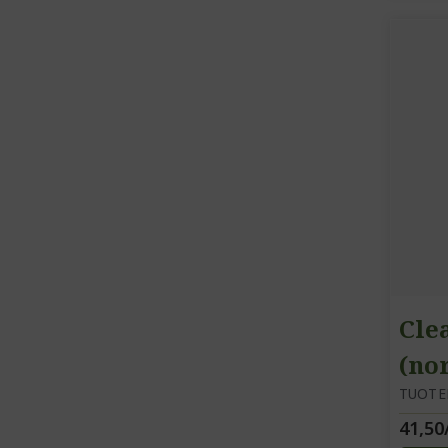
Cle
(no
kuiv
TUOTE
41,50