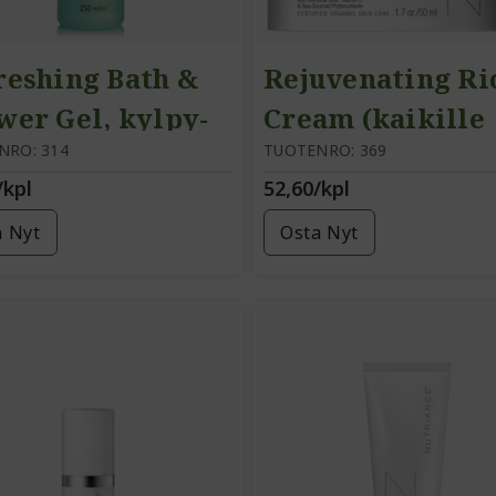
reshing Bath &
Rejuvenating Ri
wer Gel, kylpy-
Cream (kaikille
suihkugeeli
NRO: 314
ihotyypeille)
TUOTENRO: 369
/kpl
52,60/kpl
täyteläinen
ravitseva voide
a Nyt
Osta Nyt