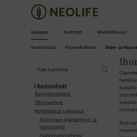
Kauppa
Tuotteet
Mahdollisuus
Ravintolisät
Painonhallinta
Ihon- ja hiust
Iho
Olemme 
hehkuva
Ravintolisät
suojato
Ravintotuotteet
nuorekk
suojato
Ydintuotteet
ominais
Kohdistetut ratkaisut
Aktiivinen elämäntyyli ja
Nutrian
hyvinvointi
ihonhoi
Hapettumisstressi