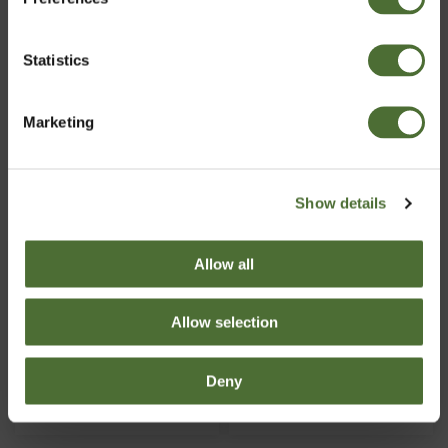
Finland
Statistics
Vahvista
Marketing
Show details
Moisturizing Cream
Nutriance Organic -
(rasvaiselle ja
setti, rasvainen/sekaiho
Allow all
sekaiholle)
TUOTENRO: 364
TUOTENRO: 3690
Allow selection
50,00/kpl
192,00/kpl
Deny
Osta Nyt
Osta Nyt