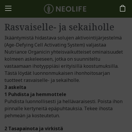
Rasvaiselle- ja sekaiholle
Ikääntymistä hidastava solujen aktivointijärjestelmä
(Age-Defying Cell Activating System) valjastaa
Nutriance Organicin yhteisvaikutteiset ominaisuudet
kolmeen askeleeseen, jotka on suunniteltu
vastaamaan ihotyyppiäsi erityisillä koostumuksilla.
Tästä löydät luonnonmukaisen ihonhoitosarjan
tuotteet rasvaiselle- ja sekaiholle.
3 askelta
1 Puhdista ja hemmottele
Puhdista luonnollisesti ja hellävaraisesti. Poista ihon
pinnalle kertyneitä epäpuhtauksia. Tekee ihosta
pehmeän ja kosteutetun.
2 Tasapainota ja virkistä