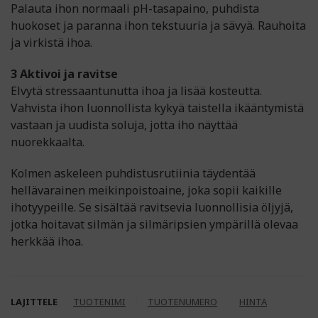
Palauta ihon normaali pH-tasapaino, puhdista
huokoset ja paranna ihon tekstuuria ja sävyä. Rauhoita
ja virkistä ihoa.
3 Aktivoi ja ravitse
Elvytä stressaantunutta ihoa ja lisää kosteutta.
Vahvista ihon luonnollista kykyä taistella ikääntymistä
vastaan ja uudista soluja, jotta iho näyttää
nuorekkaalta.
Kolmen askeleen puhdistusrutiinia täydentää
hellävarainen meikinpoistoaine, joka sopii kaikille
ihotyypeille. Se sisältää ravitsevia luonnollisia öljyjä,
jotka hoitavat silmän ja silmäripsien ympärillä olevaa
herkkää ihoa.
LAJITTELE
TUOTENIMI
TUOTENUMERO
HINTA