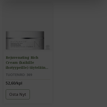
Rejuvenating Rich
Cream (kaikille
ihotyypeille) täyteläinen
ravitseva voide
TUOTENRO: 369
52,60/kpl
Osta Nyt