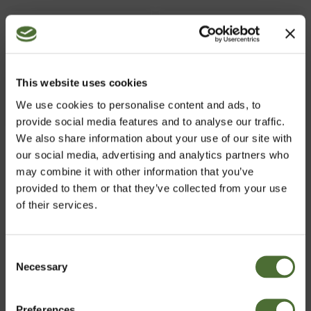
This website uses cookies
We use cookies to personalise content and ads, to
provide social media features and to analyse our traffic.
We also share information about your use of our site with
our social media, advertising and analytics partners who
Hydrating Serum
Insta-Lift Eye Gel
may combine it with other information that you’ve
(rasvaiselle ja
(kaikille ihotyypeille)
provided to them or that they’ve collected from your use
sekaiholle)
of their services.
TUOTENRO: 366
TUOTENRO: 368
66,90/kpl
28,70/kpl
Consent
Necessary
Valitse maa
Selection
Osta Nyt
Osta Nyt
Preferences