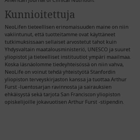
American Journal of Clinical Nutrition.
Kunnioitettuja
NeoLifen tieteellisen erinomaisuuden maine on niin
vakiintunut, että tuotteitamme ovat käyttäneet
tutkimuksissaan sellaiset arvostetut tahot kuin
Yhdysvaltain maatalousministeriö, UNESCO ja suuret
yliopistot ja tieteelliset instituutiot ympäri maailmaa.
Koska läsnäolomme tiedeyhteisössä on niin vahva,
NeoLife on voinut tehdä yhteistyötä Stanfordin
yliopiston terveyskirjaston kanssa ja tuottaa Arthur
Furst -luentosarjan ravinnosta ja sairauksien
ehkäisystä sekä tarjota San Franciscon yliopiston
opiskelijoille jokavuotisen Arthur Furst -stipendin.