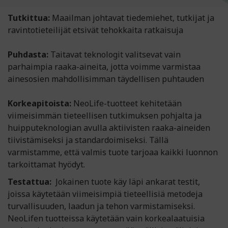
Tutkittua:
Maailman johtavat tiedemiehet, tutkijat ja
ravintotieteilijät etsivät tehokkaita ratkaisuja
Puhdasta:
Taitavat teknologit valitsevat vain
parhaimpia raaka-aineita, jotta voimme varmistaa
ainesosien mahdollisimman täydellisen puhtauden
Korkeapitoista:
NeoLife-tuotteet kehitetään
viimeisimmän tieteellisen tutkimuksen pohjalta ja
huipputeknologian avulla aktiivisten raaka-aineiden
tiivistämiseksi ja standardoimiseksi. Tällä
varmistamme, että valmis tuote tarjoaa kaikki luonnon
tarkoittamat hyödyt.
Testattua:
Jokainen tuote käy läpi ankarat testit,
joissa käytetään viimeisimpiä tieteellisiä metodeja
turvallisuuden, laadun ja tehon varmistamiseksi.
NeoLifen tuotteissa käytetään vain korkealaatuisia