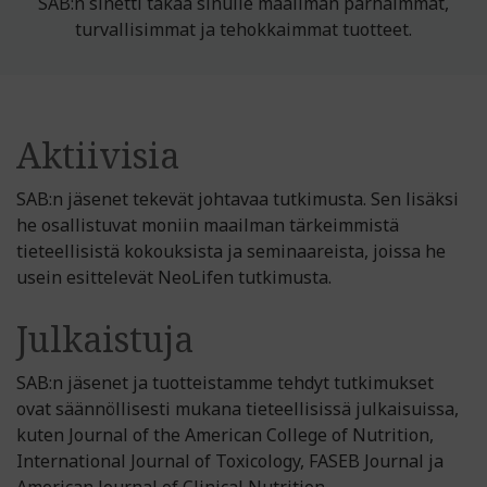
SAB:n sinetti takaa sinulle maailman parhaimmat,
turvallisimmat ja tehokkaimmat tuotteet.
Aktiivisia
SAB:n jäsenet tekevät johtavaa tutkimusta. Sen lisäksi
he osallistuvat moniin maailman tärkeimmistä
tieteellisistä kokouksista ja seminaareista, joissa he
usein esittelevät NeoLifen tutkimusta.
Julkaistuja
SAB:n jäsenet ja tuotteistamme tehdyt tutkimukset
ovat säännöllisesti mukana tieteellisissä julkaisuissa,
kuten Journal of the American College of Nutrition,
International Journal of Toxicology, FASEB Journal ja