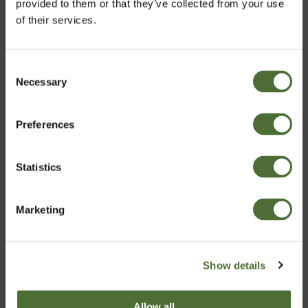
provided to them or that they’ve collected from your use
Ph.D., liikuntafysiologia, ravitsemustiede
of their services.
Lue lisää
Consent
Necessary
Valitse maa
Selection
Preferences
Finland
Perustajana
Statistics
Vahvista
"modernin toksikologian
isä"
Marketing
Tieteellisen neuvonantajaryhmän perustajajäsen
Show details
Emeritus, tohtori Arthur Furst on kansainvälisesti
tunnettu toksikologian ja syöpätutkimuksen
Allow all