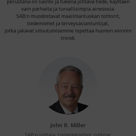
perustana on luonto ja tukena johtava tiede, käyttäen
vain parhaita ja turvallisimpia ainesosia.
SAB:n muodostavat maailmanluokan tohtorit,
tiedemiehet ja terveysasiantuntijat,
jotka jakavat sitoutumisemme lopettaa huonon voinnin
trendi.
John R. Miller
SAB:n johtaja, tuoteteknologi, tutkijar