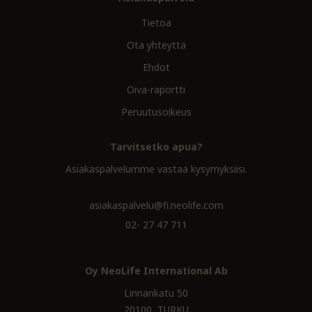
Tietoa
Ota yhteyttä
Ehdot
Oiva-raportti
Peruutusoikeus
Tarvitsetko apua?
Asiakaspalvelumme vastaa kysymyksiisi.
asiakaspalvelu@fi.neolife.com
02- 27 47 711
Oy NeoLife International Ab
Linnankatu 50
20100, TURKU