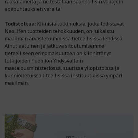
raaka-aineita ja ne testataan säännöllisin väliajoin
epäpuhtauksien varalta
Todistettua:
Kliinisiä tutkimuksia, jotka todistavat
NeoLifen tuotteiden tehokkuuden, on julkaistu
maailman arvostetuimmissa tieteellisissä lehdissä.
Ainutlaatuinen ja jatkuva sitoutumisemme
tieteelliseen erinomaisuuteen on kiinnittänyt
tutkijoiden huomion Yhdysvaltain
maatalousministeriössä, suurissa yliopistoissa ja
kunnioitetuissa titeellisissä instituutioissa ympäri
maailman.