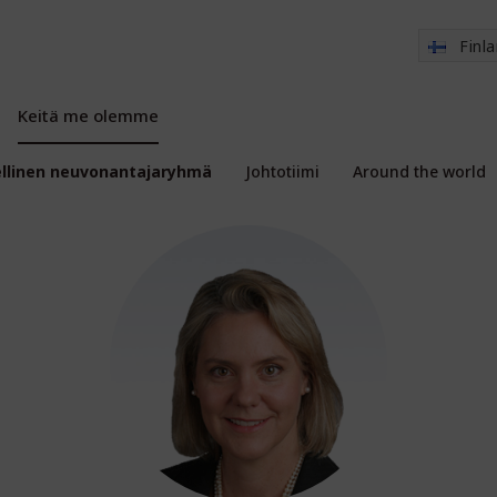
Finl
Keitä me olemme
ellinen neuvonantajaryhmä
Johtotiimi
Around the world