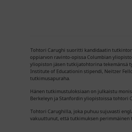
Tohtori Carughi suoritti kandidaatin tutkint
oppiarvon ravinto-opissa Columbian yliopistos
yliopiston jäsen tutkijatohtorina tekemänsä ty
Institute of Educationin stipendi, Neitzer Fe
tutkimusapuraha.
Hänen tutkimustuloksiaan on julkaistu moniss
Berkeleyn ja Stanfordin yliopistoissa tohtori 
Tohtori Carughilla, joka puhuu sujuvasti engla
vakuuttunut, että tutkimuksen perimmäinen te