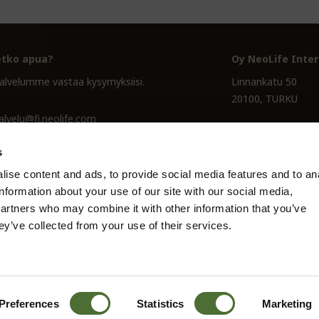
etko apua?
Oy NeoLife Inter
alvelumme vastaa kysymyksiisi.
Linnankatu 50
20100, TURKU
alvelu@fi.neolife.com
Y-tunnus 0195708
7 711
s
ise content and ads, to provide social media features and to an
information about your use of our site with our social media,
partners who may combine it with other information that you’ve
ey’ve collected from your use of their services.
Preferences
Statistics
Marketing