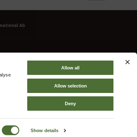
national Ab
-2
Allow all
alyse
Allow selection
Deny
Show details