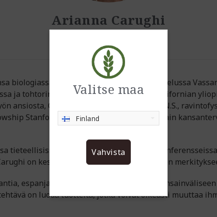
Arianna Carughi
Ph.D., C.N.S., ravitsemustiede
onsa biologiassa/ekologiassa ja ympäristönsuojelussa Vassa
Valitse maa
sa ja tohtorin oppiarvon ravintotieteessä Kalifornian yliop
ön ansiosta, Certified Nutrition Specialist (C.N.S., ravintof
llowship Stanfordin yliopistosta sekä Yhdysvaltain kansanter
Finland
a tieteellisissä aikakauslehdissä ja tutkijakonferensseiss
Vahvista
Carughi on keskittynyt ravintoaineisiin ja niiden merkitykse
ntia, espanjaa ja italiaa, on laajat suhteet kansainvälisee
htävä on luoda tuotteita, jotka voivat oikeasti muuttaa i