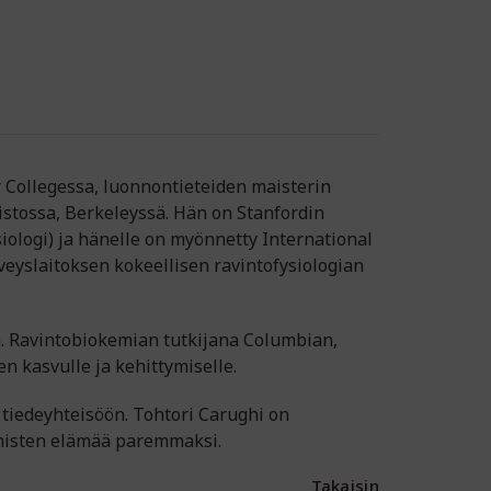
r Collegessa, luonnontieteiden maisterin
istossa, Berkeleyssä. Hän on Stanfordin
ysiologi) ja hänelle on myönnetty International
veyslaitoksen kokeellisen ravintofysiologian
a. Ravintobiokemian tutkijana Columbian,
en kasvulle ja kehittymiselle.
n tiedeyhteisöön. Tohtori Carughi on
hmisten elämää paremmaksi.
Takaisin