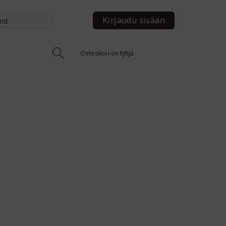
Kirjaudu sisään
and
Ostoskori on tyhjä