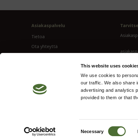
Asiakaspalvelu
Tarvits
Asiakasp
Tietoa
Ota yhteyttä
asiakasp
Ehdot
02- 27 4
This website uses cookie
Oiva-raportti
We use cookies to personal
Peruutusoikeus
our traffic. We also share 
advertising and analytics 
provided to them or that th
© 2026 Neolife. All rights reserved
Site by
Vendre
Consent
Necessary
Selection