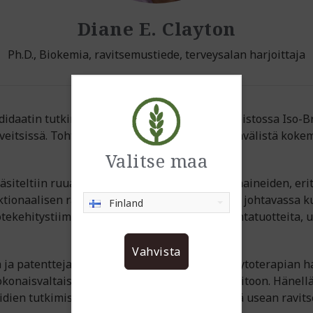
Diane E. Clayton
Ph.D., Biokemia, ravitsemustiede, terveysalan harjoittaja
ndidaatin tutkintonsa biokemiassa Bathin yliopistossa Iso-
Sveitsissä. Tohtori Clayton omaa laajaa kansainvälistä kok
Valitse maa
äsiteltiin ruuan jalostuksen vaikutuksia hivenaineiden, eri
ionaalisen ravitsemuksen johtajana eräässä johtavassa kul
Finland
tekehitystiimejä, jotka kehittivät painonhallintatuotteita, 
Vahvista
 ja patentteja ja hän on myös ravitsemus- ja fytoterapian ha
konaisvaltaista lähestymistapaa terveydenhoitoon. Hänellä 
pidien tutkimisen kansainvälisen yhteisön sekä usean ravi