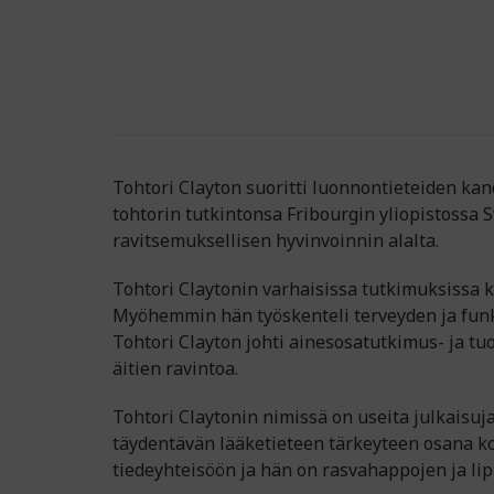
Tohtori Clayton suoritti luonnontieteiden ka
tohtorin tutkintonsa Fribourgin yliopistossa 
ravitsemuksellisen hyvinvoinnin alalta.
Tohtori Claytonin varhaisissa tutkimuksissa k
Myöhemmin hän työskenteli terveyden ja funkt
Tohtori Clayton johti ainesosatutkimus- ja tuo
äitien ravintoa.
Tohtori Claytonin nimissä on useita julkaisuja
täydentävän lääketieteen tärkeyteen osana ko
tiedeyhteisöön ja hän on rasvahappojen ja li