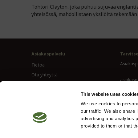
Tohtori Clayton, joka puhuu sujuvaa englanti
yhteisössä, mahdollistaen yksilöitä tekemään o
Asiakaspalvelu
Tarvits
Asiakasp
Tietoa
Ota yhteyttä
asiakasp
Ehdot
02- 27 4
This website uses cookie
Oiva-raportti
We use cookies to personal
Peruutusoikeus
our traffic. We also share 
advertising and analytics 
provided to them or that th