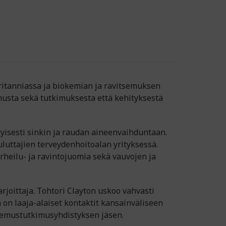
Britanniassa ja biokemian ja ravitsemuksen
emusta sekä tutkimuksesta että kehityksestä
tyisesti sinkin ja raudan aineenvaihduntaan.
uttajien terveydenhoitoalan yrityksessä.
urheilu- ja ravintojuomia sekä vauvojen ja
rjoittaja. Tohtori Clayton uskoo vahvasti
on laaja-alaiset kontaktit kansainväliseen
tsemustutkimusyhdistyksen jäsen.