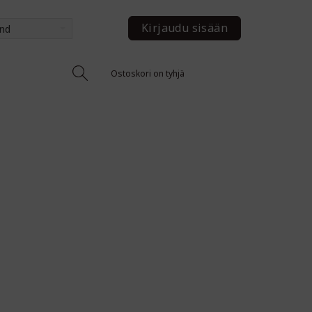
Kirjaudu sisään
and
Ostoskori on tyhjä