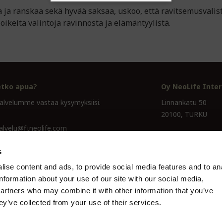
a ja ranskaa sekä hyvää saksaa, uskoo, että ravitsemusvali
ikeita valintoja ravinnosta ja elämäntyylistä.
etko apua?
Oy NeoLife Inter
alvelumme vastaa kysymyksiisi.
Linnankatu 50
20100, TURKU
alvelu@fi.neolife.com
Y-tunnus 0195708
7 711
s
ise content and ads, to provide social media features and to an
information about your use of our site with our social media,
partners who may combine it with other information that you’ve
ey’ve collected from your use of their services.