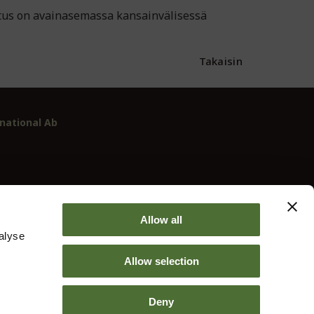
stus on avainasemassa kansainvälisessä
Takaisin
national Ab
-2
Allow all
alyse
Allow selection
Deny