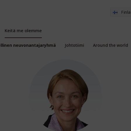
Finl
Keitä me olemme
ellinen neuvonantajaryhmä
Johtotiimi
Around the world