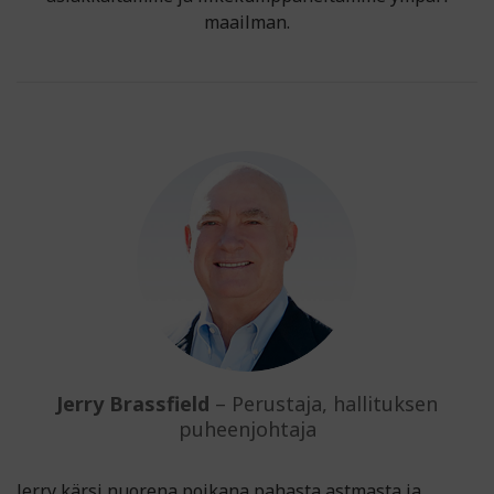
maailman.
Jerry Brassfield
– Perustaja, hallituksen
puheenjohtaja
Jerry kärsi nuorena poikana pahasta astmasta ja