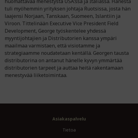
huomattavaa menestystä USA:ssa ja Italiassa. Hänestä
tuli myöhemmin yrityksen johtaja Ruotsissa, josta hän
laajensi Norjaan, Tanskaan, Suomeen, Islantiin ja
Viroon. Tittelinään Executive Vice President Field
Development, George työskentelee yhdessä
myyntijohtajien ja Distributorien kanssa ympäri
maailmaa varmistaen, että visiotamme ja
strategiaamme noudatetaan kentällä. Georgen tausta
distributorina on antanut hänelle kyvyn ymmärtää
distributorien tarpeet ja auttaa heitä rakentamaan
menestyvää liiketoimintaa.
Asiakaspalvelu
Tietoa