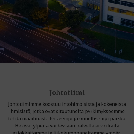
Johtotiimi
Johtotiimimme koostuu intohimoisista ja kokeneista
ihmisistä, jotka ovat sitoutuneita pyrkimykseemme
tehdä maailmasta terveempi ja onnellisempi paikka.
He ovat ylpeitä voidessaan palvella arvokkaita
asiakkaitamme ja liikekumppaneitamme ympäri