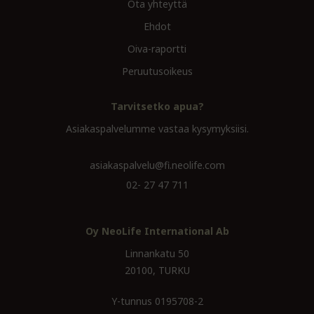
Ota yhteyttä
Ehdot
Oiva-raportti
Peruutusoikeus
Tarvitsetko apua?
Asiakaspalvelumme vastaa kysymyksiisi.
asiakaspalvelu@fi.neolife.com
02- 27 47 711
Oy NeoLife International Ab
Linnankatu 50
20100, TURKU
Y-tunnus 0195708-2