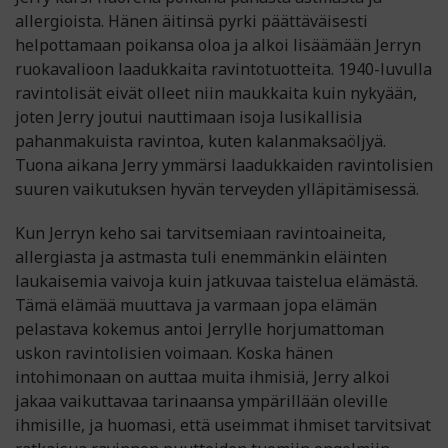
allergioista. Hänen äitinsä pyrki päättäväisesti
helpottamaan poikansa oloa ja alkoi lisäämään Jerryn
ruokavalioon laadukkaita ravintotuotteita. 1940-luvulla
ravintolisät eivät olleet niin maukkaita kuin nykyään,
joten Jerry joutui nauttimaan isoja lusikallisia
pahanmakuista ravintoa, kuten kalanmaksaöljyä.
Tuona aikana Jerry ymmärsi laadukkaiden ravintolisien
suuren vaikutuksen hyvän terveyden ylläpitämisessä.
Kun Jerryn keho sai tarvitsemiaan ravintoaineita,
allergiasta ja astmasta tuli enemmänkin eläinten
laukaisemia vaivoja kuin jatkuvaa taistelua elämästä.
Tämä elämää muuttava ja varmaan jopa elämän
pelastava kokemus antoi Jerrylle horjumattoman
uskon ravintolisien voimaan. Koska hänen
intohimonaan on auttaa muita ihmisiä, Jerry alkoi
jakaa vaikuttavaa tarinaansa ympärillään oleville
ihmisille, ja huomasi, että useimmat ihmiset tarvitsivat