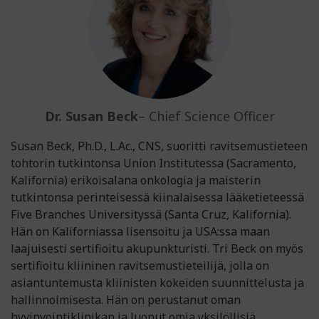
Dr. Susan Beck
– Chief Science Officer
Susan Beck, Ph.D., L.Ac., CNS, suoritti ravitsemustieteen
tohtorin tutkintonsa Union Institutessa (Sacramento,
Kalifornia) erikoisalana onkologia ja maisterin
tutkintonsa perinteisessä kiinalaisessa lääketieteessä
Five Branches Universityssä (Santa Cruz, Kalifornia).
Hän on Kaliforniassa lisensoitu ja USA:ssa maan
laajuisesti sertifioitu akupunkturisti. Tri Beck on myös
sertifioitu kliininen ravitsemustieteilijä, jolla on
asiantuntemusta kliinisten kokeiden suunnittelusta ja
hallinnoimisesta. Hän on perustanut oman
hyvinvointiklinikan ja luonut omia yksilöllisiä