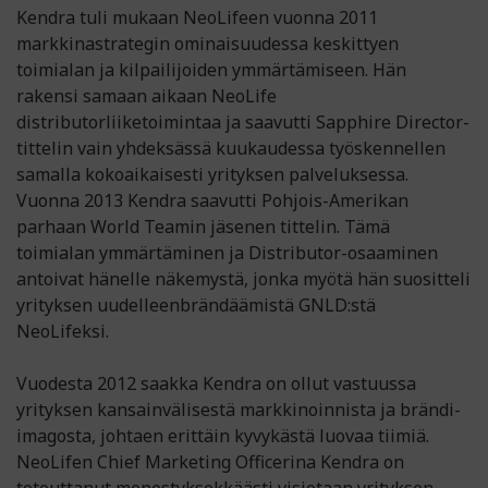
Kendra tuli mukaan NeoLifeen vuonna 2011
markkinastrategin ominaisuudessa keskittyen
toimialan ja kilpailijoiden ymmärtämiseen. Hän
rakensi samaan aikaan NeoLife
distributorliiketoimintaa ja saavutti Sapphire Director-
tittelin vain yhdeksässä kuukaudessa työskennellen
samalla kokoaikaisesti yrityksen palveluksessa.
Vuonna 2013 Kendra saavutti Pohjois-Amerikan
parhaan World Teamin jäsenen tittelin. Tämä
toimialan ymmärtäminen ja Distributor-osaaminen
antoivat hänelle näkemystä, jonka myötä hän suositteli
yrityksen uudelleenbrändäämistä GNLD:stä
NeoLifeksi.
Vuodesta 2012 saakka Kendra on ollut vastuussa
yrityksen kansainvälisestä markkinoinnista ja brändi-
imagosta, johtaen erittäin kyvykästä luovaa tiimiä.
NeoLifen Chief Marketing Officerina Kendra on
toteuttanut menestyksekkäästi visiotaan yrityksen