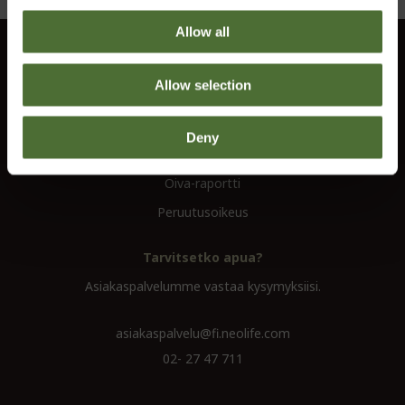
Allow all
Asiakaspalvelu
Allow selection
Tietoa
Ota yhteyttä
Deny
Ehdot
Oiva-raportti
Peruutusoikeus
Tarvitsetko apua?
Asiakaspalvelumme vastaa kysymyksiisi.
asiakaspalvelu@fi.neolife.com
02- 27 47 711