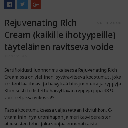
Rejuvenating Rich
Cream (kaikille ihotyypeille)
täyteläinen ravitseva voide
Tuotenro: 369
Sertifioidusti luonnonmukaisessa Rejuvenating Rich
Creamissa on ylellinen, syväravitseva koostumus, joka
kosteuttaa ihoasi ja häivyttää hiusjuonteita ja ryppyjä.
Kliinisesti todistettu häivyttävän ryppyjä jopa 38 %
vain neljässä viikossa!*
Tässä koostumuksessa valjastetaan ikiviuhkon, C-
vitamiinin, hyaluronihapon ja merikasviperäisten
ainesosien teho, joka suojaa ennenaikaisia