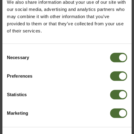
We also share information about your use of our site with
Alteromonas-uute, meriperäinen polysakkaridi auttaa
our social media, advertising and analytics partners who
•
taistelemaan hiusjuonteita ja ryppyjä vastaan.
may combine it with other information that you’ve
provided to them or that they’ve collected from your use
Solmulevä (Ascophyllum nodosum) ja ruskolevä
•
of their services.
(Laminaria digitata) tarjoavat ravitsevia ominaisuuksia,
jotka kiinteyttävät ja kosteuttavat.
Consent
Necessary
Valitse maa
Selection
Rejuvenating Rich Cream sisältää myös tehokkaasti
kosteuttavaa hyaluronihappoa ja C-vitamiinia, joka
Preferences
Finland
sisältää antioksidantteja. Ravitseva lipidiemulsio ja
luonnolliset öljyt ehkäisevät kuivumista ja
rentouttavat ja rauhoittavat ihoa.
Statistics
Vahvista
Marketing
Käyttö