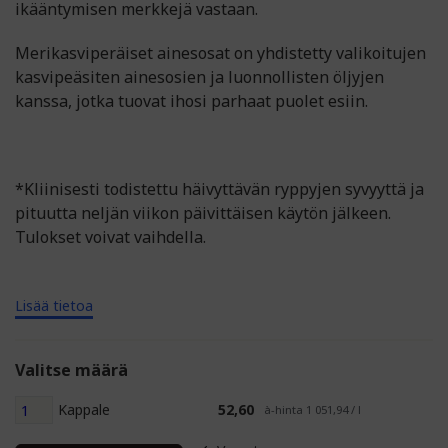
ikääntymisen merkkejä vastaan.
Merikasviperäiset ainesosat on yhdistetty valikoitujen
kasvipeäsiten ainesosien ja luonnollisten öljyjen
kanssa, jotka tuovat ihosi parhaat puolet esiin.
*Kliinisesti todistettu häivyttävän ryppyjen syvyyttä ja
pituutta neljän viikon päivittäisen käytön jälkeen.
Tulokset voivat vaihdella.
Lisää tietoa
Valitse määrä
Kappale
52,60
à-hinta 1 051,94 / l