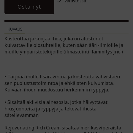
Varastossa
Osta nyt
KUVAUS
Kosteuttaa ja suojaa ihoa, joka on altistunut
kuivattaville olosuhteille, kuten sään ääri-ilmiöille ja
muille ympäristötekijöille (ilmastointi, lämmitys jne.)
• Tarjoaa iholle lisäravintoa ja kosteutta vahvistaen
sen puolustustoimintoa ja ehkäisten kuivumista.
Kuivaan ihoon muodostuu herkemmin ryppyjä.
• Sisältää akiivisia ainesosia, jotka häivyttävät
hiusjuonteita ja ryppyjä ja tekevät ihosta
säteilevämmän.
Rejuvenating Rich Cream sisältää merikasviperäistä