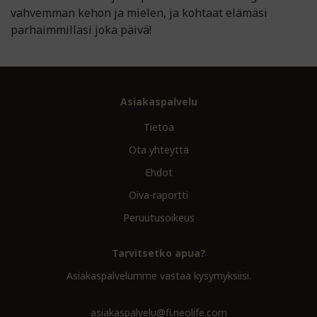
vahvemman kehon ja mielen, ja kohtaat elämäsi
parhaimmillasi joka päivä!
Asiakaspalvelu
Tietoa
Ota yhteyttä
Ehdot
Oiva-raportti
Peruutusoikeus
Tarvitsetko apua?
Asiakaspalvelumme vastaa kysymyksiisi.
asiakaspalvelu@fi.neolife.com