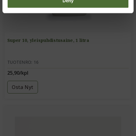
Deny
Super 10, yleispuhdistusaine, 1 litra
TUOTENRO: 16
25,90/kpl
Osta Nyt