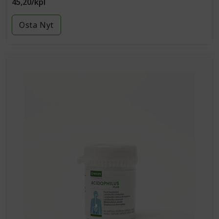
45,20/kpl
Osta Nyt