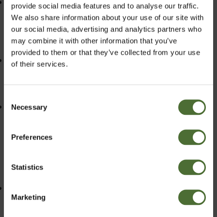
Voit tarkastella ostoskoriasi milloin tahansa
provide social media features and to analyse our traffic.
klikkaamalla ”Tarkastele ostoskoriasi / kassalle”
We also share information about your use of our site with
ruudun oikeasta yläkulmasta. Näet kaikki valitsemasi
our social media, advertising and analytics partners who
tuotteet ja hinnat, ja voit helposti lisätä tuotteita
may combine it with other information that you’ve
koriisi.
provided to them or that they’ve collected from your use
Kun haluat lopettaa ostosten teon, klikkaa ”Tarkastele
of their services.
ostoskoriasi / kassalle” ja valitse toimitustapa,
maksutapa ja seuraa ohjeita läpi turvallisen
maksuprosessimme.
Consent
Huomaathan nettimaksua tehdessäsi, että sinun tulee
Necessary
Valitse maa
Selection
palata nettikauppaamme maksusivulta, jotta maksusi
rekisteröityy tilaukseen. Jos et palaa nettisivulle
Preferences
vahingossa tai jos nettiyhteys katkeaa, sinun tulee
Finland
tarkistaa tilauksen tila kohdassa Oma tilini ja
varmistaa, että maksu on tullut perille. Muussa
Statistics
Vahvista
tapauksessa ota yhteyttä NeoLifen toimistoon.
Katsele nettitilaushistoriaasi ja tilaustesi
Marketing
seurantanumeroita Oma tilini-osiossa.