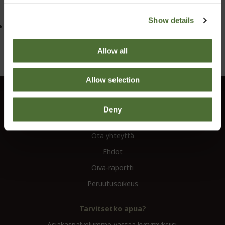
Kysymyksiä ja apua:
Show details
Soita tai lähetä sähköpostia avuliaalle Field Support-
tiimillemme numerossa 02 274 77 11 tai osoitteessa
asiakaspalvelu@fi.neolife.com
.
Allow all
Allow selection
Asiakaspalvelu
Deny
Tietoa
Ota yhteyttä
Ehdot
Oiva-raportti
Peruutusoikeus
Tarvitsetko apua?
Asiakaspalvelumme vastaa kysymyksiisi.