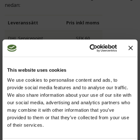
nedan:
Leveranssätt
Pris inkl moms
DHL Servicepoint
SEK 60
DHL Paket
SEK 125
(Hemleverans)
This website uses cookies
Det är mycket viktigt att du väljer det leveranssätt du
We use cookies to personalise content and ads, to
föredrar när du lägger din order. Om inget leveranssätt
provide social media features and to analyse our traffic.
har valts kommer din order automatiskt levereras med
We also share information about your use of our site with
DHL Servicepoint.
our social media, advertising and analytics partners who
Leveranser som är tyngre än 70 kg eller består av fler
may combine it with other information that you’ve
än 4 kolli (max vikt per kolli är 20 kg) skickas som DHL
provided to them or that they’ve collected from your use
Paket med de priser som anges ovan, oavsett vilket
of their services.
leveranssätt du har valt.