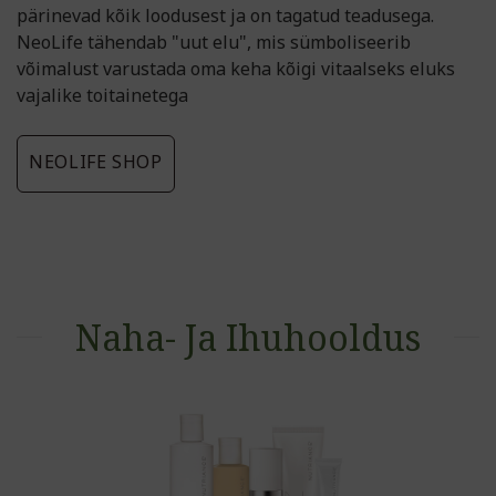
pärinevad kõik loodusest ja on tagatud teadusega.
NeoLife tähendab "uut elu", mis sümboliseerib
võimalust varustada oma keha kõigi vitaalseks eluks
vajalike toitainetega
NEOLIFE SHOP
Naha- Ja Ihuhooldus