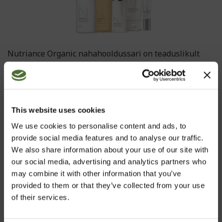
Nutriance Organic nahahooldussari on teaduslikult
koostatud meretaimedel põhinev orgaaniline
nahahooldussari. Kasutame mere päritolu toorainet
Prantsusmaal Bretagne'is asuva Molene'i saarestiku
kaitstud biosfäärist, mis on tuntud oma erakordse
This website uses cookies
merevetikate külluse ja puhta merevee poolest. Tooted
sisaldavad lisaks merest pärinevatele koostisosadele
We use cookies to personalise content and ads, to
ka teisi valitud taimi ja eeterlikke õlisid. Nutriance
provide social media features and to analyse our traffic.
Organic on välja töötatud rangeimate kvaliteedinõuete
We also share information about your use of our site with
kohaselt, olles vastavuses COSMOS mahestandarditega
our social media, advertising and analytics partners who
ja omades ECOCERT GREENLIFE sertifikaati. Annab
may combine it with other information that you’ve
nahale uue värskuse ja tugevdab selle loomulikku
provided to them or that they’ve collected from your use
kaitsevõimet, et vähendada enneaegse vananemise
of their services.
märke ja taastada naha loomulik välimus.