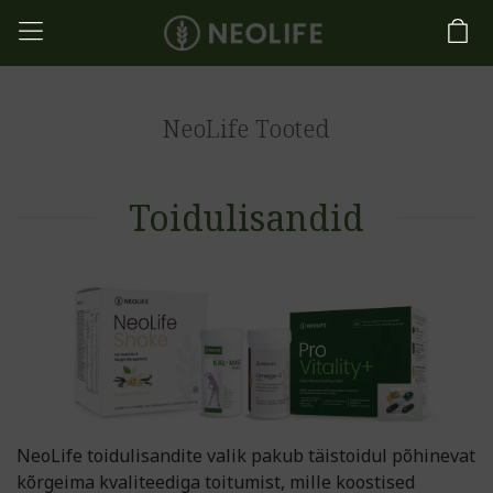
NeoLife Tooted
Toidulisandid
NeoLife toidulisandite valik pakub täistoidul põhinevat
kõrgeima kvaliteediga toitumist, mille koostised