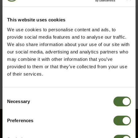
Tarneviis
Transpordikulu
Venipak kullerteenus
4.95 € (sisaldab
kojukanne
km.)
This website uses cookies
We use cookies to personalise content and ads, to
provide social media features and to analyse our traffic.
We also share information about your use of our site with
Kui saadetist on üritatud kohale toimetada nimetatud
our social media, advertising and analytics partners who
tarneaegadel ja sind ei ole olnud kohal kaupa vastu
may combine it with other information that you’ve
võtmas või oled põhjendamatult kaubast keeldunud, on
provided to them or that they’ve collected from your use
meil kauba selliselt meile tagastamise eest õigus
of their services.
küsida 10€ (lisandub km.) Palun pane tähele, et
tagasitulnud saadetis ei anna õigust tellimusest
loobuda.
Consent
Necessary
Vali riik
Selection
Preferences
Estonia
Klienditeenindus
Informatsioon