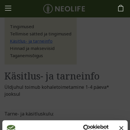
Tingimused
Tellimise sätted ja tingimused
Käsitlus- ja tarneinfo
Hinnad ja makseviisid
Taganemisõigus
Käsitlus- ja tarneinfo
Üldjuhul toimub kohaletoimetamine 1-4 päeva*
jooksul
Tarne- ja käsitluskulu: