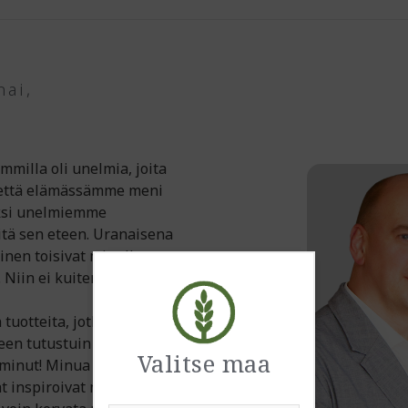
nai,
milla oli unelmia, joita
 että elämässämme meni
ksi unelmiemme
itä sen eteen. Uranaisena
inen toisivat minulle
Niin ei kuitenkaan käynyt.
 tuotteita, jotka
keen tutustuin NeoLifeen, ja
Valitse maa
 minut! Minua kiehtoivat
at inspiroivat meitä. Nautin