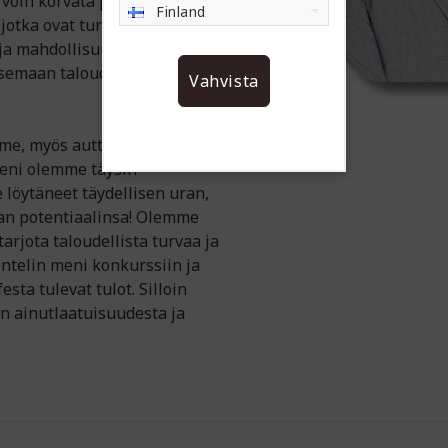
voin korvata päivittäisiä
Finland
jotka ovat turvallisia ja
 ja mahdollisuus todella
isemaan taloudellisia
Vahvista
me, myös auttaa muita
eni olemme täysin
 löytäneet täydellisen uran,
man potentiaalinsa! Olemme
arjota taloudellista turvaa ja
entelin meni konkurssiin ja
esta tulevat tulot. Silloin
 ainutlaatuisuudesta ja