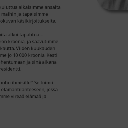
n kuluttua alkaisimme ansaita
n maihin ja tapaisimme
lokuvan käsikirjoitukselta.
ta alkoi tapahtua –
ron kroonia, ja saavutimme
kautta. Viiden kuukauden
me jo 10 000 kroonia. Kesti
ohentumaan ja sinä aikana
esidentti.
puhu ihmisille!“ Se toimii
t elämäntilanteeseen, jossa
ämme vireää elämää ja