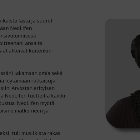
ikäistä lasta ja suuret
maan NeoLifen
n sivutoimisesti
oitteenani ansaita
iat alkoivat kuitenkin
essäni jakamaan omia sekä
iä löytämään ratkaisuja
isiin. Arvostan erityisen
a NeoLifen tuotteilla kaikki
utustua. NeoLifen myötä
oisine matkoineen ja
ksi, tuli musiikista rakas