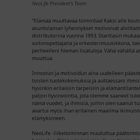
NeoLife President’s Team
“Elämää muuttavaa toimintaa! Kaksi alle koulu
asuntolainan lyhennykset motivoivat aloitta
distributorina vuonna 1993. Starttasin mukaa
soitonopettajana ja orkesterimuusikkona, tav
perheelleni hieman lisätuloja. Vähä vähältä as
muuttua.
Innostun ja motivoidun aina uudelleen pääst
toisten tuotekokemuksia ja auttaessani ihmis
hyvinkin erilaisiin tarpeisiin ja elämäntilante
paljon hyvinvointia, jota olemme saaneet tuke
nämä vuodet, ja ihmisiä, joihin olen saanut t
avartui myös ihan erilainen maailma ikimuist
elämyksineen.
NeoLife -liiketoiminnan muututtua päätoimise