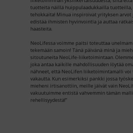
liiketoiminnan yksinkertaisuudesta, siitä että 
tuotteita näillä huippulaadukkailla tuotteilla, 
tehokkaita! Minua inspiroivat yrityksen arvot
edistää ihmisten hyvinvointia ja auttaa ratka
haasteita.
NeoLifessa voimme paitsi toteuttaa unelmam
tekemään samoin! Tänä päivänä minä ja mieh
sitoutuneita NeoLife-liiketoimintaan. Olemme
joka antaa kaikille mahdollisuuden löytää o
nähneet, että NeoLifen liiketoimintamalli voi t
vakautta. Kun esimerkiksi pankki jossa työsk
mieheni irtisanottiin, meille jäivät vain NeoLif
vakuutuimme entistä vahvemmin tämän mallin
rehellisyydestä!”