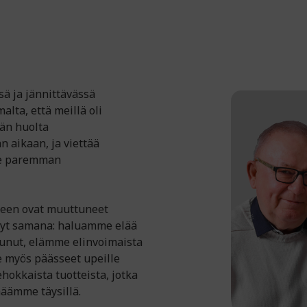
sä ja jännittävässä
lta, että meillä oli
än huolta
aikaan, ja viettää
me paremman
seen ovat muuttuneet
nyt samana: haluamme elää
unut, elämme elinvoimaista
e myös päässeet upeille
hokkaista tuotteista, jotka
määmme täysillä.