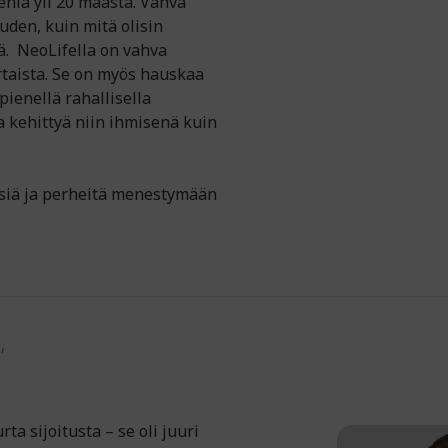
eniä yli 20 maasta. Vahva
uden, kuin mitä olisin
ä. NeoLifella on vahva
rtaista. Se on myös hauskaa
pienellä rahallisella
ja kehittyä niin ihmisenä kuin
isiä ja perheitä menestymään
,
ta sijoitusta – se oli juuri