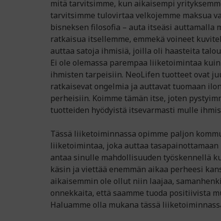
mitä tarvitsimme, kun aikaisempi yrityksemm
tarvitsimme tulovirtaa velkojemme maksua va
bisneksen filosofia – auta itseäsi auttamalla
ratkaisua itsellemme, emmekä voineet kuvite
auttaa satoja ihmisiä, joilla oli haasteita tal
Ei ole olemassa parempaa liiketoimintaa kuin 
ihmisten tarpeisiin. NeoLifen tuotteet ovat juu
ratkaisevat ongelmia ja auttavat tuomaan ilon
perheisiin. Koimme tämän itse, joten pysty
tuotteiden hyödyistä itsevarmasti mulle ihmis
Tässä liiketoiminnassa opimme paljon kommun
liiketoimintaa, joka auttaa tasapainottamaan 
antaa sinulle mahdollisuuden työskennellä k
käsin ja viettää enemmän aikaa perheesi kans
aikaisemmin ole ollut niin laajaa, samanhenk
onnekkaita, että saamme tuoda positiivista 
Haluamme olla mukana tässä liiketoiminna