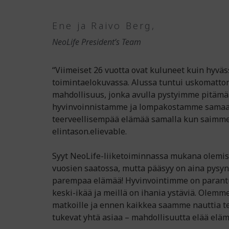
Ene ja Raivo Berg,
NeoLife President’s Team
“Viimeiset 26 vuotta ovat kuluneet kuin hyväs
toimintaelokuvassa. Alussa tuntui uskomattoma
mahdollisuus, jonka avulla pystyimme pitämä
hyvinvoinnistamme ja lompakostamme samaan 
teerveellisempää elämää samalla kun saim
elintason.elievable.
Syyt NeoLife-liiketoiminnassa mukana olemi
vuosien saatossa, mutta pääsyy on aina pysy
parempaa elämää! Hyvinvointimme on parant
keski-ikää ja meillä on ihania ystäviä. Olemm
matkoille ja ennen kaikkea saamme nauttia te
tukevat yhtä asiaa – mahdollisuutta elää elä