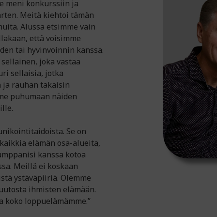
e meni konkurssiin ja
rten. Meitä kiehtoi tämän
 muita. Alussa etsimme vain
llakaan, että voisimme
ouden tai hyvinvoinnin kanssa.
sellainen, joka vastaa
ri sellaisia, jotka
 ja rauhan takaisin
imme puhumaan näiden
ille.
ikointitaidoista. Se on
kaikkia elämän osa-alueita,
umppanisi kanssa kotoa
sa. Meillä ei koskaan
istä ystäväpiiriä. Olemme
muutosta ihmisten elämään.
ssa koko loppuelämämme.”