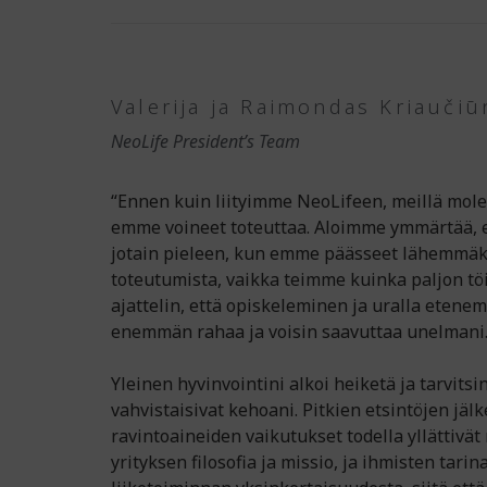
Valerija ja Raimondas Kriaučiū
NeoLife President’s Team
“Ennen kuin liityimme NeoLifeen, meillä molem
emme voineet toteuttaa. Aloimme ymmärtää,
jotain pieleen, kun emme päässeet lähemmä
toteutumista, vaikka teimme kuinka paljon tö
ajattelin, että opiskeleminen ja uralla etenem
enemmän rahaa ja voisin saavuttaa unelmani. 
Yleinen hyvinvointini alkoi heiketä ja tarvitsin
vahvistaisivat kehoani. Pitkien etsintöjen jäl
ravintoaineiden vaikutukset todella yllättivät
yrityksen filosofia ja missio, ja ihmisten tarin