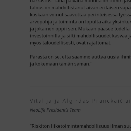
harrastus. Tänä päivänä minulla on tiimin jäs
talous on mahdollistanut aivan erilaisen vapa
koskaan voinut saavuttaa perinteisessä työss
arvopohja ja toiminta on lopulta aika yksinke
ja jokainen oppii sen. Mukaan pääsee todella 
investoinnilla ja silti mahdollisuudet kasvaa 
myös taloudellisesti, ovat rajattomat.
Parasta on se, että saamme auttaa uusia ihm
ja kokemaan tämän saman.”
Vitalija ja Algirdas Pranckaičiai
NeoLife President’s Team
“Riskitön liiketoimintamahdollisuus ilman suur