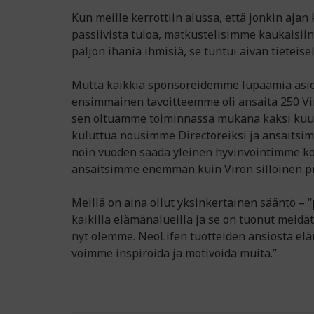
Kun meille kerrottiin alussa, että jonkin aja
passiivista tuloa, matkustelisimme kaukaisii
paljon ihania ihmisiä, se tuntui aivan tieteise
Mutta kaikkia sponsoreidemme lupaamia asioi
ensimmäinen tavoitteemme oli ansaita 250 Vi
sen oltuamme toiminnassa mukana kaksi kuu
kuluttua nousimme Directoreiksi ja ansaitsim
noin vuoden saada yleinen hyvinvointimme k
ansaitsimme enemmän kuin Viron silloinen pr
Meillä on aina ollut yksinkertainen sääntö – “
kaikilla elämänalueilla ja se on tuonut meidä
nyt olemme. NeoLifen tuotteiden ansiosta el
voimme inspiroida ja motivoida muita.”