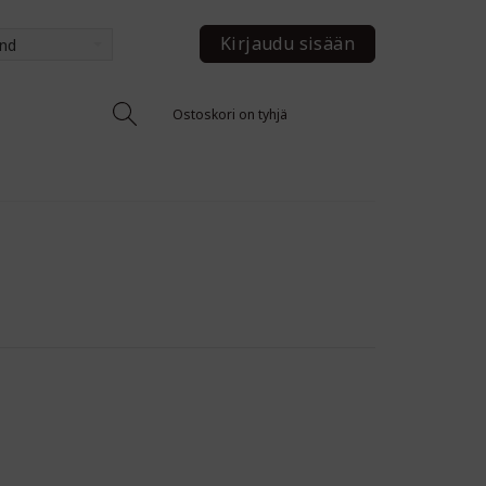
Kirjaudu sisään
and
Ostoskori on tyhjä