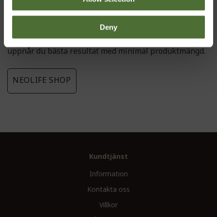
sedan 1960-talet, långt före många andra. Våra
biologiskt nedbrytbara formler belastar miljön
minimalt eftersom de är mycket effektiva i liten mängd.
Deny
Tack vare vår rengöringsteknik låg dos, låg belastning
uppnår du bästa resultat med minimal produktmängd.
NEOLIFE SHOP
Kundtjänst
Information
Kontakta oss
Villkor