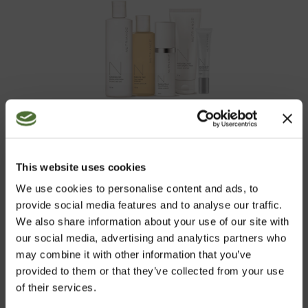
Nutriance Organic är en ekologisk hudvårdsserie som
är vetenskapligt framtagen och baserad på marina
växter. Vi använder marinbaserade råvaror från Molène
This website uses cookies
skärgård i Bretagne, ett område som är känt för den
We use cookies to personalise content and ads, to
exceptionella rikedomen av alger och rent havsvatten.
provide social media features and to analyse our traffic.
De marina växterna kompletteras med andra utvalda
We also share information about your use of our site with
botaniska växter och essentiella oljor. Nutriance
our social media, advertising and analytics partners who
Organic är certifierad av ECOCERT GREENLIFE enligt
may combine it with other information that you’ve
Cosmetic Standard (COSMOS) strikta kvalitetskrav. Ge
provided to them or that they’ve collected from your use
din hud ny energi och förbättra dess naturliga försvar
of their services.
för att minska tecken på för tidigt åldrande och
återställa hudens ungdomliga lyster.