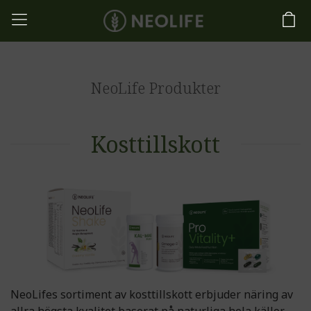
NeoLife Produkter
Kosttillskott
NeoLifes sortiment av kosttillskott erbjuder näring av
allra högsta kvalitet baserat på naturliga hela källor,