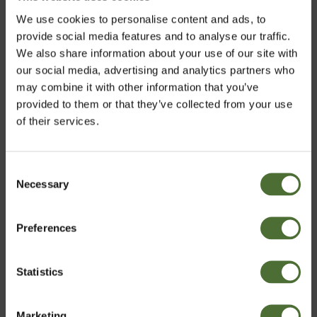
We use cookies to personalise content and ads, to
provide social media features and to analyse our traffic.
We also share information about your use of our site with
our social media, advertising and analytics partners who
may combine it with other information that you’ve
provided to them or that they’ve collected from your use
of their services.
Consent
Necessary
Välj marknad
Selection
Att dela med sig av produkter och arbeta med andra för
att definiera och uppnå mål för välmående och
ekonomiskt välbefinnande blev en ekonomiskt lönsam
Preferences
Sweden
verksamhet för honom att göra på egen hand.
Statistics
Jerry startade sitt eget Direktförsäljningsföretag
Bekräfta
grundat på värden som säkerställer produktkvalitet,
obegränsad inkomstmöjlighet och långsiktig stabilitet
Marketing