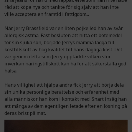
sina jeans för hand med lappar, eftersom han inte hade
råd att köpa nya och tänkte för sig själv att han inte
ville acceptera en framtid i fattigdom...
När Jerry Brassfield var en liten pojke led han av svår
allergisk astma. Fast besluten att hitta ett botemedel
för sin sjuka son, började Jerrys mamma lägga till
kosttillskott av hög kvalitet till hans dagliga kost. Det
var genom detta som Jerry upptäckte vilken stor
inverkan näringstillskott kan ha för att säkerställa god
hälsa.
Hans villighet att hjälpa andra fick Jerry att börja dela
sin unika personliga berättelse och erfarenhet med
alla människor han kom i kontakt med. Snart insåg han
att många av dem egentligen letade efter en lösning på
deras brist på mat.