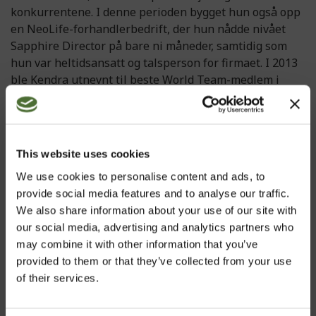
konkurrentene. I denne perioden bygget hun også opp
en NeoLife-forhandlerbedrift, der hun nådde nivået
Sapphire Director på bare ni måneder, samtidig som
hun var heltidsansatt og talsperson for firmaet. I 2013
ble Kendra utnevnt til beste World Team-medlem i
Nord-Amerika. Dette grunnlaget med bransjeforståelse
og kunnskaper om forhandlervirksomheten gav henne
innsikten til å anbefale en merkevareendring i firmaet,
fra GNLD til NeoLife.
This website uses cookies
We use cookies to personalise content and ads, to
Kendra har siden 2012 hatt ansvaret for å lede firmaets
provide social media features and to analyse our traffic.
internasjonale markedsførings- og merkevareavdeling,
We also share information about your use of our site with
der hun leder et svært kunnskapsrikt og kreativt team.
our social media, advertising and analytics partners who
Som markedsføringsdirektør i NeoLife har Kendra med
may combine it with other information that you’ve
hell fulgt sin visjon om å klargjøre firmaet for over
provided to them or that they’ve collected from your use
60 år til med suksess, og hun har skapt en
of their services.
merkevarekultur som vekker stolthet hos kunder og
forhandlere over hele verden.