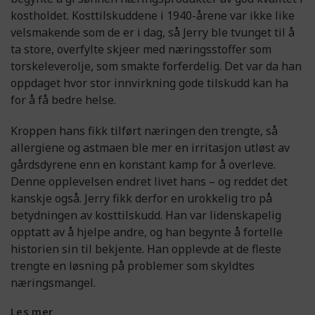
kostholdet. Kosttilskuddene i 1940-årene var ikke like
velsmakende som de er i dag, så Jerry ble tvunget til å
ta store, overfylte skjeer med næringsstoffer som
torskeleverolje, som smakte forferdelig. Det var da han
oppdaget hvor stor innvirkning gode tilskudd kan ha
for å få bedre helse.
Kroppen hans fikk tilført næringen den trengte, så
allergiene og astmaen ble mer en irritasjon utløst av
gårdsdyrene enn en konstant kamp for å overleve.
Denne opplevelsen endret livet hans – og reddet det
kanskje også. Jerry fikk derfor en urokkelig tro på
betydningen av kosttilskudd. Han var lidenskapelig
opptatt av å hjelpe andre, og han begynte å fortelle
historien sin til bekjente. Han opplevde at de fleste
trengte en løsning på problemer som skyldtes
næringsmangel.
Les mer