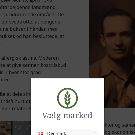
blev født 19. april 1940 i
hårdtarbejdende landmænd,
areproducerende områder. De
e oplevede ofte, at pengene
e sine bukser i hånden med
 bukser, og han besluttede, at
..
lig allergisk astma. Moderen
dte at give sønnen kosttilskud
e, i hvor stor grad
bred.
te at dele sin usædvanlige
 indså hurtigt, at mange af
mer relateret til føde.
Vælg marked
Deling af produkter og sama
et godt helbred og økonomisk
Denmark