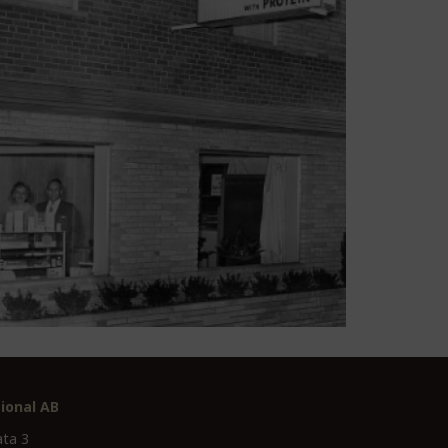
ional AB
ata 3