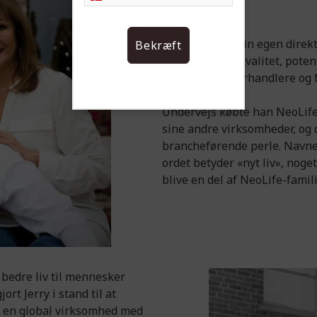
leve af.
Jerry startede sin egen dire
Bekræft
sikrer produktkvalitet, pote
stabilitet for forhandlere og
Undervejs købte han NeoLif
sine andre virksomheder, og 
brancheførende perle. Navnet
ordet betyder «nyt liv», noge
blive en del af NeoLife-famil
 bedre liv til mennesker
rt Jerry i stand til at
il en global virksomhed med