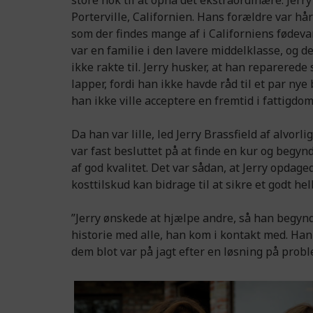
store nok til at opnå det ekstraordinære. Jerry 
Porterville, Californien. Hans forældre var 
som der findes mange af i Californiens fødev
var en familie i den lavere middelklasse, og d
ikke rakte til. Jerry husker, at han reparered
lapper, fordi han ikke havde råd til et par nye
han ikke ville acceptere en fremtid i fattigdom.
Da han var lille, led Jerry Brassfield af alvor
var fast besluttet på at finde en kur og begyn
af god kvalitet. Det var sådan, at Jerry opdaged
kosttilskud kan bidrage til at sikre et godt hel
”Jerry ønskede at hjælpe andre, så han begynd
historie med alle, han kom i kontakt med. Han
dem blot var på jagt efter en løsning på proble