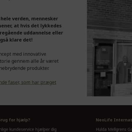
r hele verden, mennesker
ner, at hvis det lykkedes
regående uddannelse eller
gså klare det!
oncept med innovative
storie gennem alle år været
anebrydende produkter.
nde faser, som har præget
brug for hjælp?
NeoLife Internat
nlige kundeservice hjælper dig
Hulda Mellgrens G