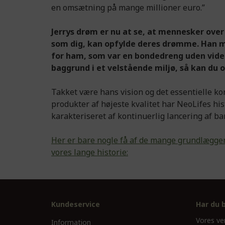
en omsætning på mange millioner euro.”
Jerrys drøm er nu at se, at mennesker ove
som dig, kan opfylde deres drømme. Han me
for ham, som var en bondedreng uden vide
baggrund i et velstående miljø, så kan du o
Takket være hans vision og det essentielle k
produkter af højeste kvalitet har NeoLifes hi
karakteriseret af kontinuerlig lancering af b
Her er bare nogle få af de mange grundlægge
vores lange historie:
Kundeservice
Har du 
Vores ve
Information