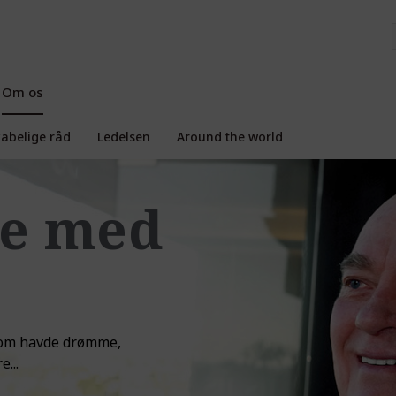
Om os
kabelige råd
Ledelsen
Around the world
de med
 som havde drømme,
...