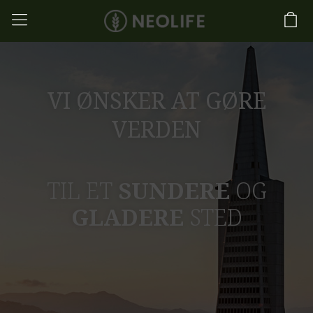
VI ØNSKER AT GØRE
VERDEN
TIL ET
SUNDERE
OG
GLADERE
STED