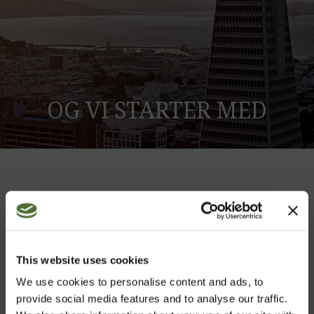
OG VI STARTER MED
DIG
,
Vi er et verdensomfattende
ernæringsselskab, som ønsker at
følge
udviklingen,
og ernæring af
uovertruffen
kvalitet er det våben,
This website uses cookies
vi har valgt.
We use cookies to personalise content and ads, to
provide social media features and to analyse our traffic.