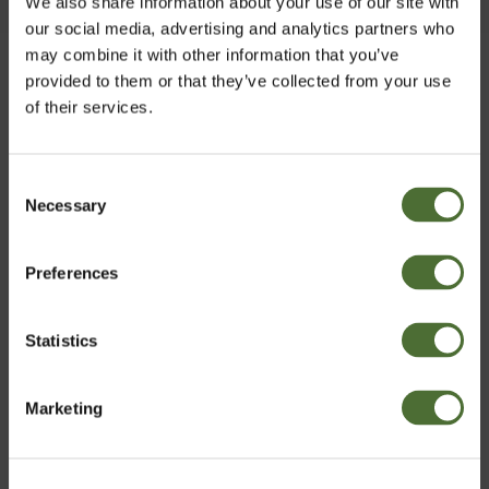
We also share information about your use of our site with
our social media, advertising and analytics partners who
VORES
VÆRDIER
may combine it with other information that you’ve
provided to them or that they’ve collected from your use
of their services.
At inspirere til handlinger og bidrage til at
nå målene.
Consent
Necessary
Vælg marked
Selection
Preferences
Denmark
Statistics
Bekræft
Marketing