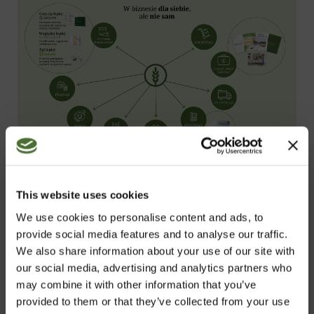
This website uses cookies
We use cookies to personalise content and ads, to
Możliwość współpracy z NeoLife to
provide social media features and to analyse our traffic.
odpowiedź na najważniejsze potrzeby i
We also share information about your use of our site with
pragnienia codziennego życia – bez
our social media, advertising and analytics partners who
względu na to, na jakim etapie jesteś. Nie
may combine it with other information that you’ve
provided to them or that they’ve collected from your use
było lepszego momentu, by odkryć lepszy