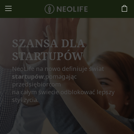
SZANSA DLA
STARTUPÓW
NeoLife na nowo definiuje świat
startupów
,pomagając
przedsiębiorcom
na całym świecie odblokować lepszy
styl życia.