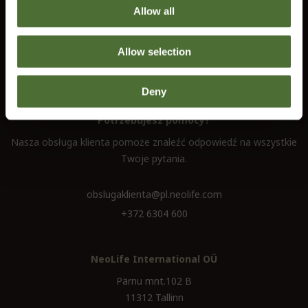
Allow all
Informacja
Kontakt
Allow selection
Regulamin
Prawo do rezygnacji
Deny
Potrzebujesz pomocy?
Nasza obsługa klienta pomoże znaleźć odpowiedź na wszystkie
Twoje pytania.
obslugaklienta@pl.neolife.com
+372 6304 600
NeoLife International OÜ
Pärnu mnt.102 B
11312 Tallinn