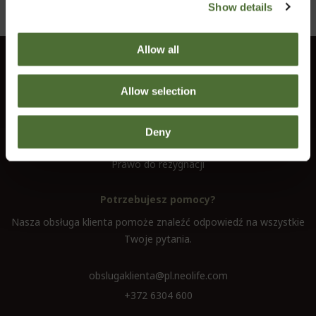
Show details
Allow all
Obsługa klienta
Allow selection
Informacja
Kontakt
Deny
Regulamin
Prawo do rezygnacji
Potrzebujesz pomocy?
Nasza obsługa klienta pomoże znaleźć odpowiedź na wszystkie
Twoje pytania.
obslugaklienta@pl.neolife.com
+372 6304 600