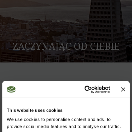
ZACZYNAJĄC OD CIEBIE
Jesteśmy globalną firmą zajmującą
się zdrowym odżywianiem,
zaangażowaną w walkę z
negatywnymi trendami zdrowotnymi.
This website uses cookies
Naszą bronią jest najwyższej jakości
We use cookies to personalise content and ads, to
żywienie.
provide social media features and to analyse our traffic.