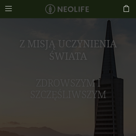
Z MISJĄ UCZYNIENIA
ŚWIATA
ZDROWSZYM I
SZCZĘŚLIWSZYM