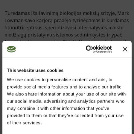
Turėdamas išsilavinimą biologijos mokslų srityje, Mark
Lowman savo karjerą pradėjo tyrinėdamas ir kurdamas
fitonutriceptikus, specializavosi alternatyvios maisto
medžiagų pristatymo sistemos sodininkystės ir ypač
žemdirbystės pramonėje. Didelė šio plėtros darbo dalis
apima polimerų sluoksnius ir jų naudą kuriant
kontroliuojamo išskyrimo formules.
Nuo 1995 m. M. Lowman dirba „NeoLife“ produktų
This website uses cookies
plėtros komandoje, kurdamas naujus produktus ir
We use cookies to personalise content and ads, to
vadovaudamas produktų bandymams (siekiant
provide social media features and to analyse our traffic.
užtikrinti, jog „NeoLife“ klientai gautų aukščiausios
We also share information about your use of our site with
kokybės produktus), jis remiasi nustatytais standartais.
our social media, advertising and analytics partners who
Jo puikios darbo laboratorijoje ir gamyboje žinios leido
may combine it with other information that you’ve
sėkmingai dirbti „NeoLife“ Mokslo patarėjų taryboje.
provided to them or that they’ve collected from your use
Priimti pažangiausi sprendimai leido sukurti
of their services.
produktus ir juos platinti visame pasaulyje.