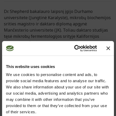
Dr. Shepherd bakalauro laipsnį įgijo Durhamo
universitete (Jungtinė Karalystė), mikrobų biochemijos
srities magistro ir daktaro diplomą apgynė
Mančesterio universitete (JK). Toliau daktaro studijas
tęsė mikrobų fermentologijos srityje Kalifornijos
universitete Davise.
Dr. Shepherd yra žymus biochemikas ir fitochemijos
specialistas, per daugiau kaip 20 darbo metų
išspausdinęs 16 mokslo publikacijų ir gavęs 12
This website uses cookies
patvirtintų patentų. Mokslininkas turi daug darbo
We use cookies to personalise content and ads, to
patirties, turint omenyje ir tai, kad jis buvo vienos
provide social media features and to analyse our traffic.
didžiausių maisto pramonės įmonių pasaulyje,
We also share information about your use of our site with
dirbančios daugiau nei 40 šalių, gėrimų skyriaus
our social media, advertising and analytics partners who
direktorius.
may combine it with other information that you’ve
provided to them or that they’ve collected from your use
Dr. Shepherd turi daug žinių gamybos srityje, aktyviai
of their services.
dalyvauja Europos mokslo ir technikos