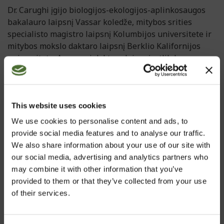
Dr. Carughi įgijo biologijos-ekologijos-aplinkosaugos
bakalauro laipsnį Vassar koledže, mitybos srities
specialisto magistro laipsnį Kolumbijos universitete ir
mitybos mokslo daktaro laipsnį Berklio Kalifornijos
universitete. Apgynusi daktaro laipsnį, atlikdama
tyrimus bendradarbiauja su Stanfordo universitetu, yra
sertifikuota Amerikos mitybos koledžo mitybos
specialistė (C.N.S.), Tarptautinio švietimo instituto
stipendiatė. Dr. Carughi yra gavusi daug stipendijų,
This website uses cookies
apdovanojimų (taip pat ir iš Stanfordo universiteto yra
We use cookies to personalise content and ads, to
gavusi Neizerio stipendiją). Nacionalinio sveikatos
provide social media features and to analyse our traffic.
instituto (NIH) buvo apdovanota už tyrimus
We also share information about your use of our site with
eksperimentinės mitybos srityje.
our social media, advertising and analytics partners who
may combine it with other information that you’ve
Dr. Carughi tyrimai spausdinami įvairiuose mokslo
provided to them or that they’ve collected from your use
žurnaluose, pristatomi prestižinėse mokslo
of their services.
konferencijose. Būdama Kolumbijos, Berklio ir
Stanfordo universitetų maisto biochemijos tyrinėtoja,