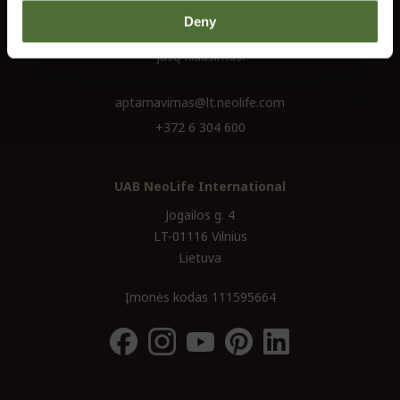
Reikia pagalbos?
Deny
Mūsų klientų aptarnavimo skyriaus darbuotojai atsakys į visus
jūsų klausimus.
aptarnavimas@lt.neolife.com
+372 6 304 600
UAB NeoLife International
Jogailos g. 4
LT-01116 Vilnius
Lietuva
Įmonės kodas 111595664