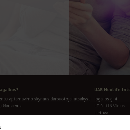
pagalbos?
UAB NeoLife Inte
entų aptarnavimo skyriaus darbuotojai atsakys į
Jogailos g. 4
ų klausimus.
LT-01116 Vilnius
Lietuva
imas@lt.neolife.com
Įmonės kodas 111
s
04 600