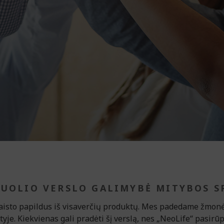
UOLIO VERSLO GALIMYBĖ MITYBOS S
to papildus iš visaverčių produktų. Mes padedame žmonėms
ityje. Kiekvienas gali pradėti šį verslą, nes „NeoLife“ pasi