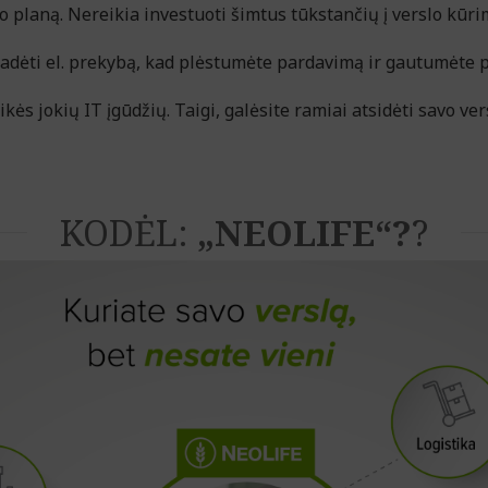
gio planą. Nereikia investuoti šimtus tūkstančių į verslo kūr
radėti el. prekybą, kad plėstumėte pardavimą ir gautumėte p
s jokių IT įgūdžių. Taigi, galėsite ramiai atsidėti savo vers
KODĖL:
„NEOLIFE“?
?