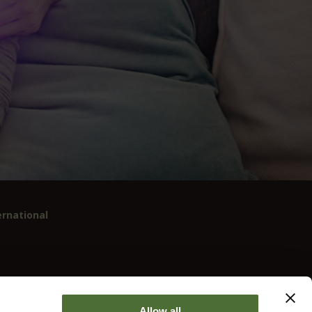
rnational
595664
Allow all