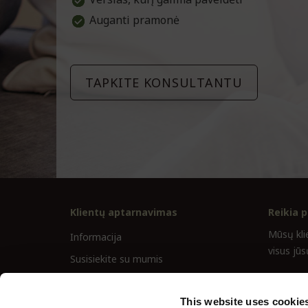
Auganti pramonė
TAPKITE KONSULTANTU
Klientų aptarnavimas
Reikia 
Mūsų kli
Informacija
visus jūs
Susisiekite su mumis
Taisyklės ir sąlygos
aptarnav
This website uses cookie
Teisė grąžinti prekę
+372 6 3