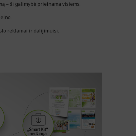
imą – ši galimybė prieinama visiems.
elno.
lo reklamai ir dalijimuisi.