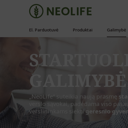
El. Parduotuvė
Produktai
Galimybė
STARTUOL
GALIMYBĖ
„NeoLife“ suteikia naują prasmę
sta
verslo sąvokai, padėdama viso pasa
verslininkams siekti
geresnio gyve