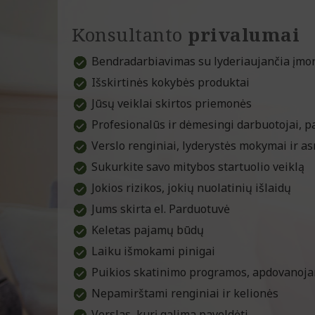
Konsultanto
privalumai
Bendradarbiavimas su lyderiaujančia įmo
Išskirtinės kokybės produktai
Jūsų veiklai skirtos priemonės
Profesionalūs ir dėmesingi darbuotojai, p
Verslo renginiai, lyderystės mokymai ir a
Sukurkite savo mitybos startuolio veiklą
Jokios rizikos, jokių nuolatinių išlaidų
Jums skirta el. Parduotuvė
Keletas pajamų būdų
Laiku išmokami pinigai
Puikios skatinimo programos, apdovanoja
Nepamirštami renginiai ir kelionės
Verslas, kurį galima paveldėti