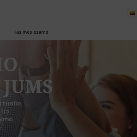
Kas mes esame
IO
 JUMS
rtuolio
,
ulio
nimo.