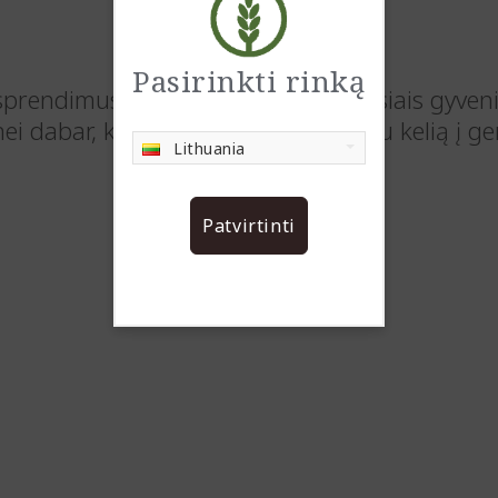
Pasirinkti rinką
sprendimus, susijusius su aktualiausiais gyven
nei dabar, kad galėtumėte atverti sau kelią į g
Lithuania
Patvirtinti