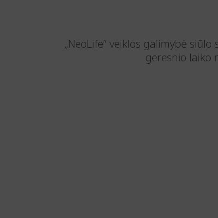
„NeoLife“ veiklos galimybė siūlo 
geresnio laiko 