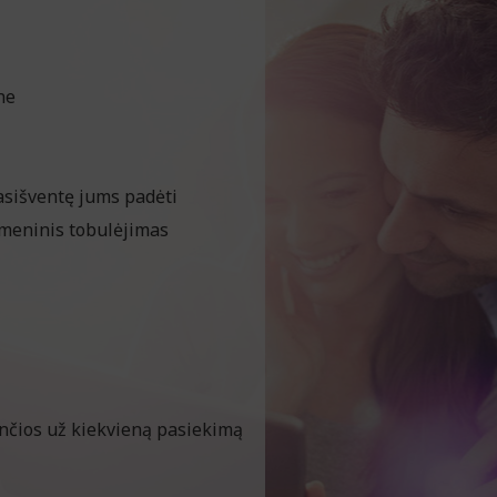
ne
asišventę jums padėti
smeninis tobulėjimas
nčios už kiekvieną pasiekimą