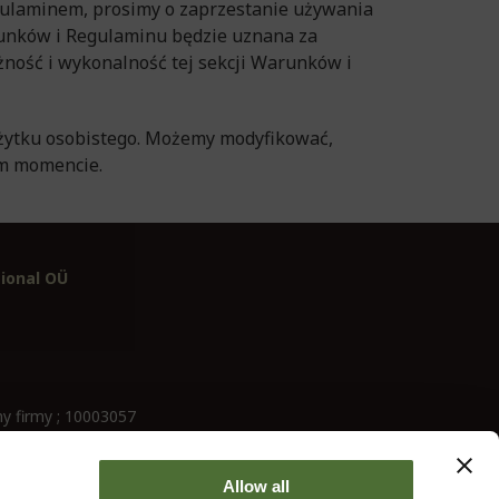
egulaminem, prosimy o zaprzestanie używania
Warunków i Regulaminu będzie uznana za
ność i wykonalność tej sekcji Warunków i
użytku osobistego. Możemy modyfikować,
ym momencie.
ional OÜ
y firmy ; 10003057
Allow all