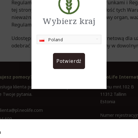
Regulaminu. Jeżeli nie zgadzasz się z Warunkami i R
tej strony. Jeżeli jakakolwiek część lub całość tych 
nieważną lub niewykonalną przez właściwy organ, waż
Wybierz kraj
Regulaminu nie będzie naruszona.
Udostępniliśmy dla Ciebie tę stronę internetową dla 
Poland
odebrać lub odmówić dostępu to tej strony w dowoln
Potwierdź
ujesz pomocy?
NeoLife Internat
sługa klienta pomoże znaleźć odpowiedź na
Pärnu mnt.102 B
e Twoje pytania.
11312 Tallinn
Estonia
lienta@pl.neolife.com
Numer rejestracyjn
04 600
s