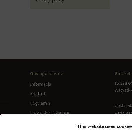
Obsługa klienta
Potrzeb
Nasza ob
Informacja
wszystki
Kontakt
Regulamin
obslugak
Prawo do rezygnacji
+372 63
This website uses cookie