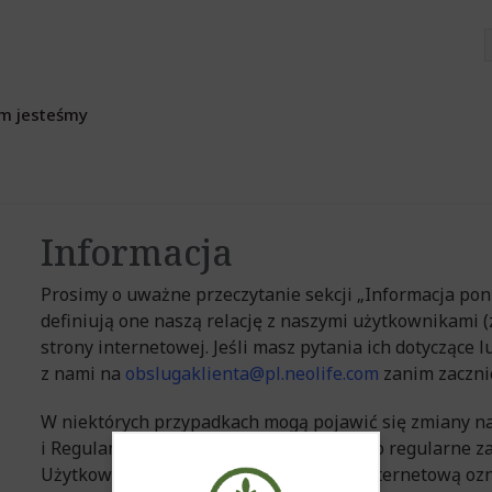
m jesteśmy
Informacja
Prosimy o uważne przeczytanie sekcji „Informacja poni
definiują one naszą relację z naszymi użytkownikami 
strony internetowej. Jeśli masz pytania ich dotyczące 
z nami na
obslugaklienta@pl.neolife.com
zanim zaczni
W niektórych przypadkach mogą pojawić się zmiany na
i Regulaminie, w związku z tym prosimy o regularne z
Użytkownie i wchodzenie na ta stronę internetową o