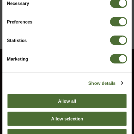
Necessary
Velg marked
Selection
Preferences
Norway
Send
Statistics
Bekreft
Marketing
Kundeservice
Informasjon
Show details
Kontakt oss
Vilkår
Allow all
Angrerett
Trenger du hjelp?
Allow selection
Kundeservice svarer på spørsmålene dine.