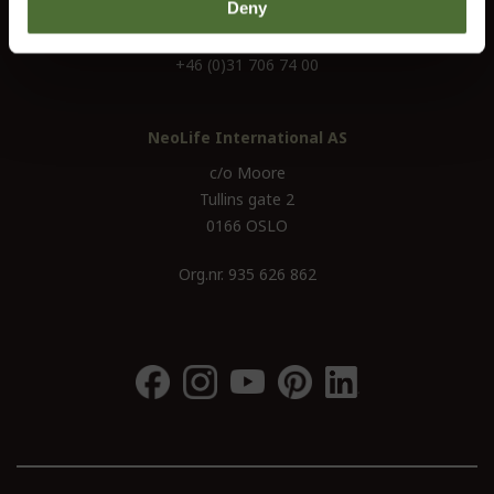
Deny
kundservice@se.neolife.com
+46 (0)31 706 74 00
NeoLife International AS
c/o Moore
Tullins gate 2
0166 OSLO
Org.nr. 935 626 862