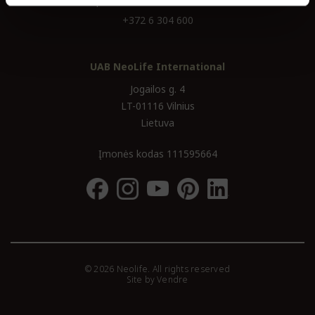
aptarnavimas@lt.neolife.com
+372 6 304 600
UAB NeoLife International
Jogailos g. 4
LT-01116 Vilnius
Lietuva
Įmonės kodas 111595664
© 2026 Neolife. All rights reserved
Site by
Vendre