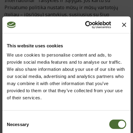
International‟ Taisykles ir Sąlygas. Jos kartu su
Privatumo politika nustato mūsų ir mūsų vartotojų
(toliau – jūs/jūsų) santykius, susijusius su šiuo
tinklalapiu. Jei turite klausimų apie šias taisykles ar
nesutinkate su jomis, prieš pradedant naudotis šiuo
tinklalapiu prašome susisiekti su
aptarnavimas@lt.neolife.com
This website uses cookies
We use cookies to personalise content and ads, to
Kai kuriais atvejais mes galime keisti mūsų Taisykles ir
provide social media features and to analyse our traffic.
Sąlygas, todėl prašome reguliariai tikrinti naujausią jų
We also share information about your use of our site with
redakciją. Prisijungdami ir naudodamiesi šiuo
our social media, advertising and analytics partners who
tinklalapiu jūs sutinkate su šiomis Taisyklėmis ir
may combine it with other information that you’ve
Sąlygomis. Jei nesutinkate, prašome nebesinaudoti
provided to them or that they’ve collected from your use
šiuo tinklalapiu. Jei bet kurią šių Taisyklių ir Sąlygų
of their services.
dalį oficialios valdžios institucijos pripažįsta
negaliojančia arba visiškai ar dalinai neturinčia
juridinės galios, tai neturi įtakos šių Taisyklių ir Sąlygų
Consent
kitų dalių galiojimui ar juridinei galiai.
Necessary
Pasirinkti rinką
Selection