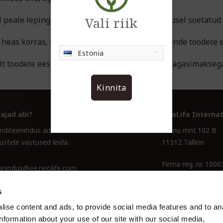
Vali riik
l peale lepingust taganemist antud lepingu alusel soetatud
a heas korras, tagastatakse sulle täissumma nende toodete e
Estonia
t toodete eest tasunud. Sulle ei lisandu selle tagasimakseg
Kinnita
ajad abi?
NeoLife Internat
enditeenindus aitab
Pärnu mnt.102 B
ustele vastused leida.
11312 Tallinn
Firma reg. nr. 100
eenindus@ee.neolife.com
04 600
s
ise content and ads, to provide social media features and to an
information about your use of our site with our social media,