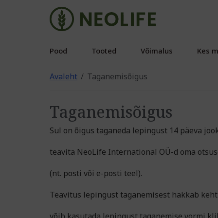
Pood
Tooted
Võimalus
Kes m
Avaleht
Taganemisõigus
Taganemisõigus
Sul on õigus taganeda lepingust 14 päeva jo
teavita NeoLife International OÜ-d oma otsus
(nt. posti või e-posti teel).
Teavitus lepingust taganemisest hakkab kehti
võib kasutada lepingust taganemise vormi klikk