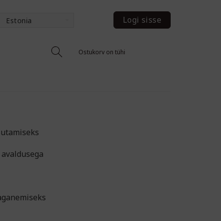
Logi sisse
Estonia
Ostukorv on tühi
sutamiseks
u avaldusega
taganemiseks