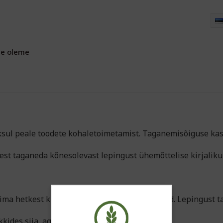
e oleme
oksul peale toodete kohaletoimetamist. Taganemisõiguse ka
est taganeda kõnesolevast lepingust ühemõttelise kirjalik
ma hetkest kui kiri või e-mail on ära saadetud. Lepingust 
ides siia, aga see ei ole kohustuslik.