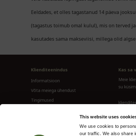
Eeldades, et olles tagastanud 14 päeva jooksu
(tagastus toimub omal kulul), mis on terved j
kasutades sama makseviisi, millega olid algsel
Klienditeenindus
Kas sa v
Meie kli
Informatsioon
su küsim
Võta meiega ühendust
Tingimused
kliendit
Taganemisõigus
+372 6 3
This website uses cookie
We use cookies to personal
our traffic. We also share 