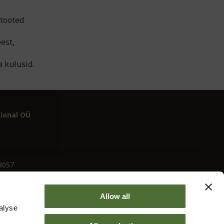
 tooted
est,
a kulusid.
ional OÜ
03057
Allow all
alyse