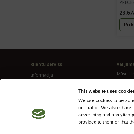
PRECES
23,67
Pirk
Klientu serviss
Vai jum
Mūsu klie
Informācija
jautājum
Sazinies ar mums
This website uses cookie
Noteikumi un nosacījumi
klientuse
We use cookies to personal
Atteikuma tiesības
+372630
our traffic. We also share 
advertising and analytics 
provided to them or that th