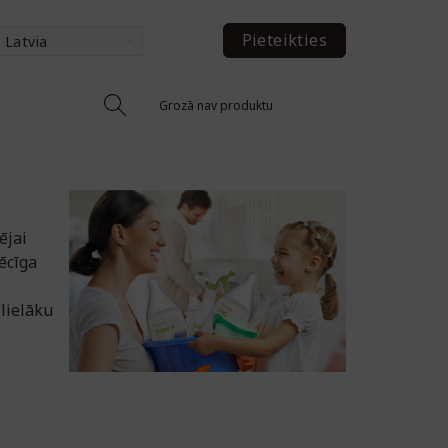
Pieteikties
Latvia
Grozā nav produktu
ējai
ēcīga
 lielāku