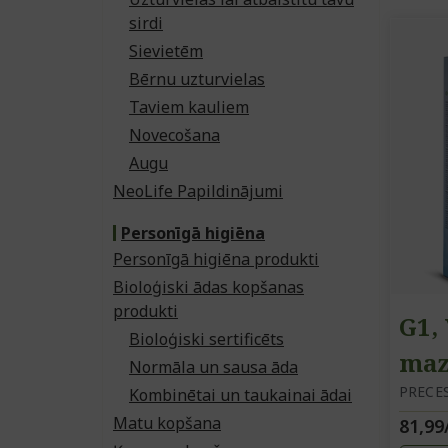
sirdi
Sievietēm
Bērnu uzturvielas
Taviem kauliem
Novecošana
Augu
NeoLife Papildinājumi
Personīgā higiēna
Personīgā higiēna produkti
Bioloģiski ādas kopšanas
produkti
G1,
Bioloģiski sertificēts
maz
Normāla un sausa āda
līd
PRECES
Kombinētai un taukainai ādai
Matu kopšana
81,99