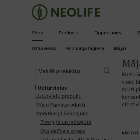
Shop
Products
Opportunity
W
Uzturvielas
Personīgā higiēna
Mājai
Māj
Mūsu Go
videi, 
Uzturvielas
multi p
Uzturvielu produkti
koncentr
efektivi
Mūsu Pamatprodukti
Mērķtiecīgi Risinājumi
Enerģija un labsajūta
Oksidatīvais stress
KĀRTOT
Uzturvielas lai atbalstītu tavu