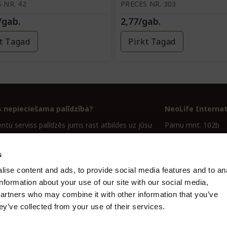
 NR. 42
PRECES NR. 303
/gab.
2,77/gab.
t Tagad
Pirkt Tagad
s nepieciešama palīdzība?
NeoLife Interna
ntu serviss palīdzēs jums rast atbildes uz jūsu
Pärnu mnt. 102b
iem.
11312 Tallinn, Esto
s
rviss@lv.neolife.com
ise content and ads, to provide social media features and to an
4600
information about your use of our site with our social media,
partners who may combine it with other information that you’ve
ey’ve collected from your use of their services.