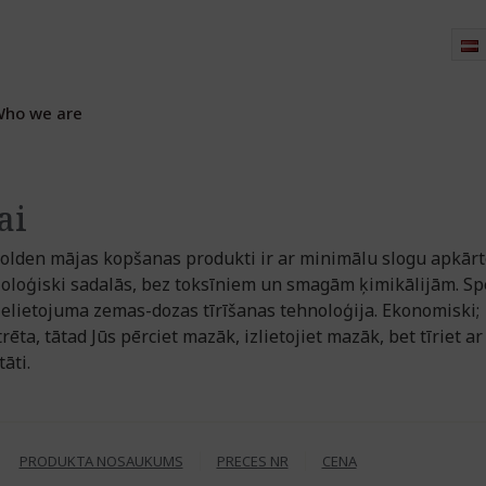
ho we are
ai
lden mājas kopšanas produkti ir ar minimālu slogu apkārt
bioloģiski sadalās, bez toksīniem un smagām ķimikālijām. Sp
ielietojuma zemas-dozas tīrīšanas tehnoloģija. Ekonomiski;
ēta, tātad Jūs pērciet mazāk, izlietojiet mazāk, bet tīriet ar
tāti.
PRODUKTA NOSAUKUMS
PRECES NR
CENA