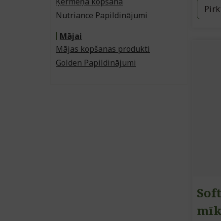
Ķermeņa kopšana
Pirk
Nutriance Papildinājumi
Mājai
Mājas kopšanas produkti
Golden Papildinājumi
Soft
mīk