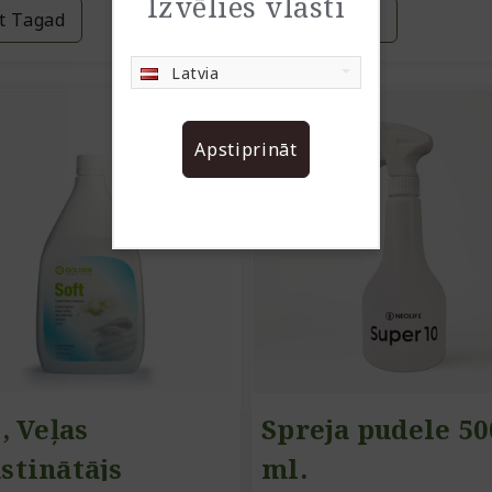
Izvēlies vlasti
t Tagad
Pirkt Tagad
Latvia
Apstiprināt
, Veļas
Spreja pudele 50
stinātājs
ml.