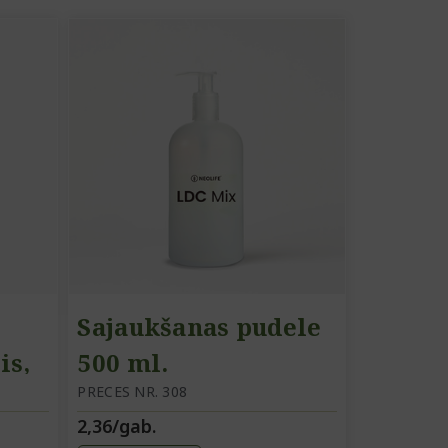
Sajaukšanas pudele
is,
500 ml.
trs
PRECES NR. 308
2,36/gab.