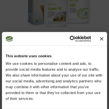
Rengöring
This website uses cookies
We use cookies to personalise content and ads, to
provide social media features and to analyse our traffic.
We also share information about your use of our site with
BLI KUND HOS OSS
our social media, advertising and analytics partners who
may combine it with other information that you’ve
I vår webbshop väljer du produkter från vårt breda
provided to them or that they’ve collected from your use
sortiment av produkter med riktigt hög kvalitet,
of their services.
bekvämt och enkelt.